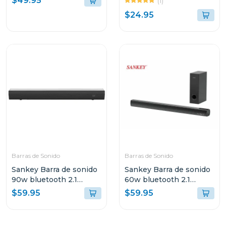
$49.95
(1)
$24.95
Barras de Sonido
Barras de Sonido
Sankey Barra de sonido
Sankey Barra de sonido
90w bluetooth 2.1
60w bluetooth 2.1
canales + subwoofer
canales + subwoofer
$59.95
$59.95
hmt83
hmt66