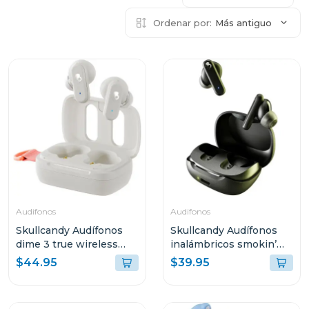
Ordenar por:
Más antiguo
Audifonos
Audifonos
Skullcandy Audífonos
Skullcandy Audífonos
dime 3 true wireless
inalámbricos smokin’
bone orange glow r951
buds true black r740
$44.95
$39.95