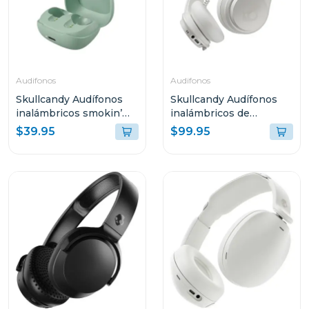
Audifonos
Audifonos
Skullcandy Audífonos
Skullcandy Audífonos
inalámbricos smokin’
inalámbricos de
buds peppy sage t989
diadema icon anc bone
$39.95
$99.95
orange s5iow