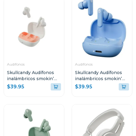
Audifonos
Audifonos
Skullcandy Audífonos
Skullcandy Audífonos
inalámbricos smokin’
inalámbricos smokin’
buds bone orange glow
buds peppy blue t990
$39.95
$39.95
r951