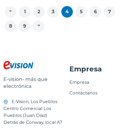
1
2
3
4
5
6
7
8
9
Empresa
E-vision- más que
Empresa
electrónica
Contáctanos
E-Vision, Los Pueblos
Centro Comercial Los
Pueblos (Juan Díaz)
Detrás de Conway, local A7