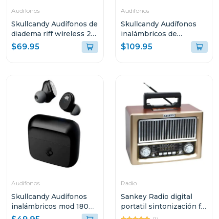
Audifonos
Audifonos
Skullcandy Audífonos de
Skullcandy Audífonos
diadema riff wireless 2
inalámbricos de
true black s5prw
diadema hesh bone 360
$69.95
$109.95
s6how
Audifonos
Radio
Skullcandy Audífonos
Sankey Radio digital
inalámbricos mod 180
portatil sintonización fm
negro s2mgw
bluetooth dorado