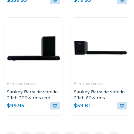
$339.95
$79.95
Barras de Sonido
Barras de Sonido
Sankey Barra de sonido
Sankey Barra de sonido
2.1ch 200w rms con
2.1ch 60w rms
sonido envolvente 3d
bluetooth hmt62
$99.95
$59.81
hmt200