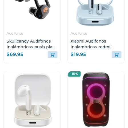
Audifonos
Audifonos
Skullcandy Audífonos
Xiaomi Audifonos
inalámbricos push play
inalambricos redmi
active negro s749
buds 6 active bluetooth
$69.95
$19.95
-15%