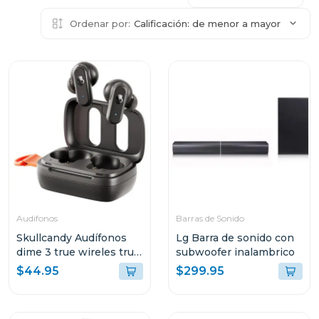
Ordenar por:
Calificación: de menor a mayor
Audifonos
Barras de Sonido
Skullcandy Audífonos
Lg Barra de sonido con
dime 3 true wireles true
subwoofer inalambrico
black r740
$44.95
$299.95