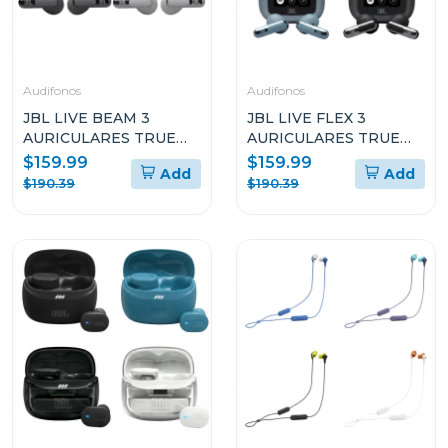
Audifonos
Audifonos
JBL LIVE BEAM 3
JBL LIVE FLEX 3
AURICULARES TRUE
AURICULARES TRUE
WIRELESS CON
WIRELESS CON
$159.99
$159.99
Add
Add
CANCELACIÓN DE
CANCELACIÓN DE
$190.39
$190.39
RUIDO Y DISEÑO STICK
RUIDO Y DISEÑO OPEN
CLOSED
STICK