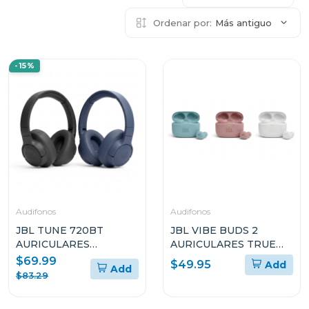
Ordenar por:
Más antiguo
-15%
Audifonos
Audifonos
JBL TUNE 720BT
JBL VIBE BUDS 2
AURICULARES
AURICULARES TRUE
CIRCUMAURALES
WIRELESS CON
$69.99
$49.95
Add
Add
INALÁMBRICOS
CANCELACIÓN DE
$83.29
RUIDO