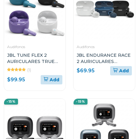
Audifonos
Audifonos
JBL TUNE FLEX 2
JBL ENDURANCE RACE
AURICULARES TRUE
2 AURICULARES
WIRELESS CON
DEPORTIVOS TRUE
(1)
$69.95
Add
CANCELACIÓN DE
WIRELESS
$99.95
Add
RUIDO
RESISTENTES AL AGUA
-15%
-15%