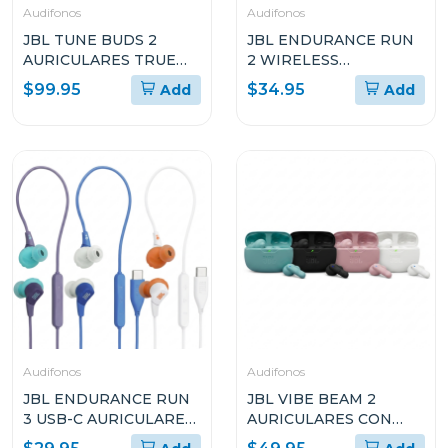
Audifonos
Audifonos
JBL TUNE BUDS 2
JBL ENDURANCE RUN
AURICULARES TRUE
2 WIRELESS
WIRELESS CON
AURICULARES
$99.95
$34.95
Add
Add
CANCELACIÓN DE
DEPORTIVOS
RUIDO
INTRAURALES E
INÁLAMBRICOS
RESISTENTES AL AGUA
Audifonos
Audifonos
JBL ENDURANCE RUN
JBL VIBE BEAM 2
3 USB-C AURICULARES
AURICULARES CON
DEPORTIVOS CON
TRUE WIRELESS CON