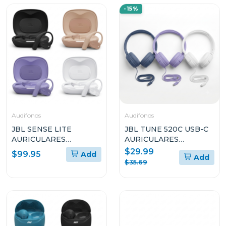
-15%
Audifonos
Audifonos
JBL SENSE LITE
JBL TUNE 520C USB-C
AURICULARES
AURICULARES
ABIERTOS TRUE
INTRAAURALES DE
$29.99
$99.95
Add
Add
WIRELESS
ALTA RESOLUCIÓN
$35.69
CON CABLE