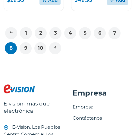
$29.95
$49.95
Add
Add
CABLE
CANCELACIÓN DE
RUIDO
1
2
3
4
5
6
7
8
9
10
Empresa
E-vision- más que
Empresa
electrónica
Contáctanos
E-Vision, Los Pueblos
Centro Comercial Los