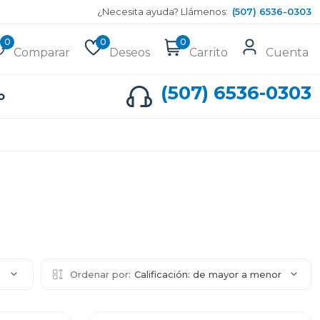
¿Necesita ayuda? Llámenos:
(507) 6536-0303
0
0
0
Comparar
Deseos
Carrito
Cuenta
(507) 6536-0303
o
2
Ordenar por:
Calificación: de mayor a menor