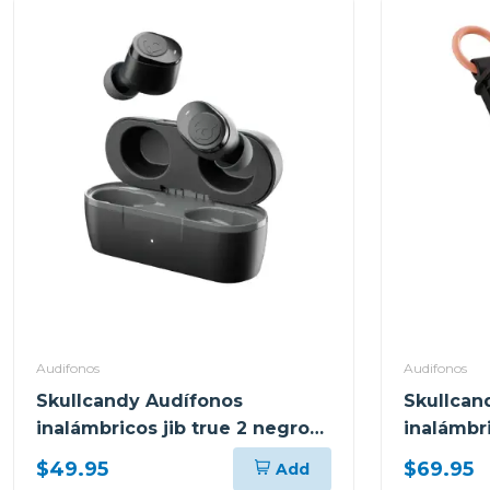
Audifonos
Audifonos
Skullcandy Audífonos
Skullcan
inalámbricos jib true 2 negro
inalámbr
p740
s740
$49.95
$69.95
Add