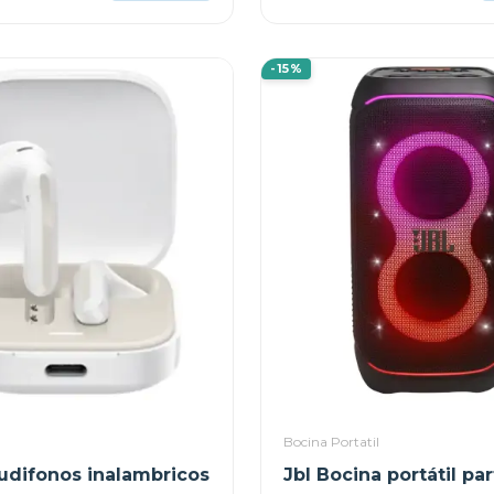
-15%
Bocina Portatil
udifonos inalambricos
Jbl Bocina portátil pa