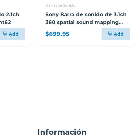
Barras de Sonido
o 2.1ch
Sony Barra de sonido de 3.1ch
mt62
360 spatial sound mapping
dolby atmos a3000
$699.95
Add
Add
Información