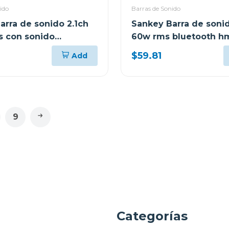
ido
Barras de Sonido
arra de sonido 2.1ch
Sankey Barra de sonid
 con sonido
60w rms bluetooth h
te 3d hmt200
$59.81
Add
9
a
Categorías