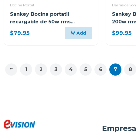
Bocina Portatil
Barras de Son
Sankey Bocina portatil
Sankey B
recargable de 50w rms
200w rms
bluetooth pa12dcm
envolven
$79.95
$99.95
Add
1
2
3
4
5
6
7
8
Empres