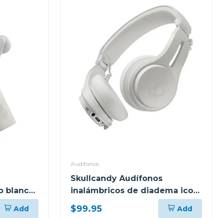
Audifonos
Skullcandy Audífonos
o blanco
inalámbricos de diadema icon
anc bone orange s5iow
$99.95
Add
Add