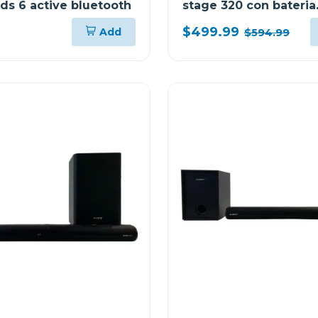
ds 6 active bluetooth
stage 320 con bateria
recargable
$499.99
Add
$594.99