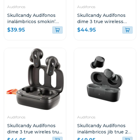
Audifonos
Audifonos
Skullcandy Audífonos
Skullcandy Audífonos
inalámbricos smokin’
dime 3 true wireless
buds true black r740
bone orange glow r951
$39.95
$44.95
Audifonos
Audifonos
Skullcandy Audífonos
Skullcandy Audífonos
dime 3 true wireles true
inalámbricos jib true 2
black r740
negro p740