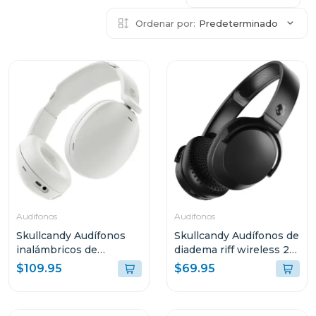
Ordenar por:
Predeterminado
Audifonos
Audifonos
Skullcandy Audífonos
Skullcandy Audífonos de
inalámbricos de
diadema riff wireless 2
diadema hesh bone 360
true black s5prw
$109.95
$69.95
s6how