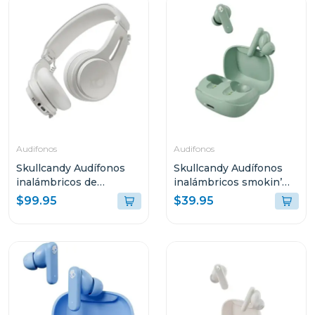
Audifonos
Audifonos
Skullcandy Audífonos
Skullcandy Audífonos
inalámbricos de
inalámbricos smokin’
diadema icon anc bone
buds peppy sage t989
$99.95
$39.95
orange s5iow