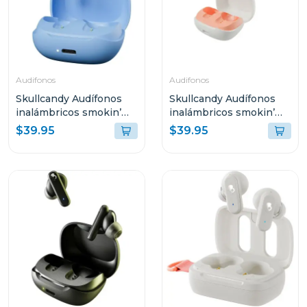
Audifonos
Audifonos
Skullcandy Audífonos
Skullcandy Audífonos
inalámbricos smokin’
inalámbricos smokin’
buds peppy blue t990
buds bone orange glow
$39.95
$39.95
r951