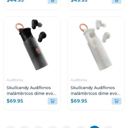
$44.95
$49.95
Audifonos
Audifonos
Skullcandy Audífonos
Skullcandy Audífonos
inalámbricos dime evo
inalámbricos dime evo
negro s740
blanco s951
$69.95
$69.95