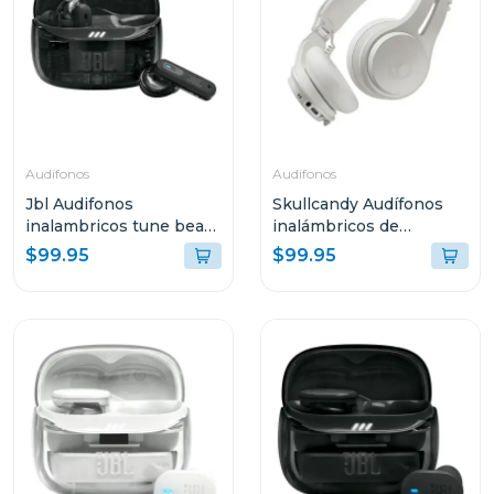
Audifonos
Audifonos
Jbl Audifonos
Skullcandy Audífonos
inalambricos tune beam
inalámbricos de
2 bluetooth negro ghost
diadema icon anc bone
$99.95
$99.95
tbeam2
orange s5iow