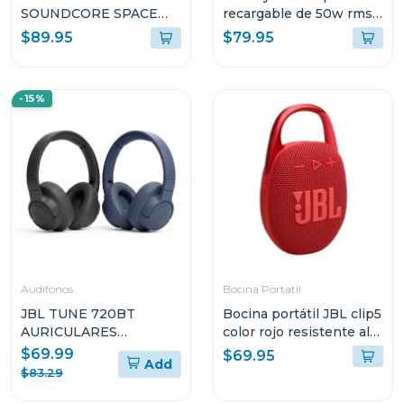
SOUNDCORE SPACE
recargable de 50w rms
Q45 CANCELACIÓN DE
bluetooth pa12dcm
$89.95
$79.95
RUIDO Y LARGA
DURACIÓN NEGRO
A3040011
-15%
Audifonos
Bocina Portatil
JBL TUNE 720BT
Bocina portátil JBL clip5
AURICULARES
color rojo resistente al
CIRCUMAURALES
agua y polvo
$69.99
$69.95
Add
INALÁMBRICOS
$83.29