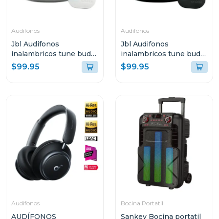
Audifonos
Audifonos
Jbl Audifonos
Jbl Audifonos
inalambricos tune buds
inalambricos tune buds
2 bluetooth blanco
2 bluetooth negro ghost
$99.95
$99.95
ghost tbuds2
tbuds2
Audifonos
Bocina Portatil
AUDÍFONOS
Sankey Bocina portatil