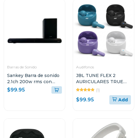
Barras de Sonido
Audifonos
Sankey Barra de sonido
JBL TUNE FLEX 2
2.1ch 200w rms con
AURICULARES TRUE
sonido envolvente 3d
WIRELESS CON
$99.95
(1)
hmt200
CANCELACIÓN DE
$99.95
Add
RUIDO