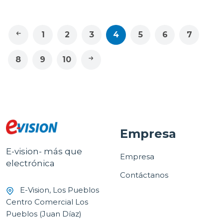
1
2
3
4
5
6
7
8
9
10
Empresa
E-vision- más que
Empresa
electrónica
Contáctanos
E-Vision, Los Pueblos
Centro Comercial Los
Pueblos (Juan Díaz)