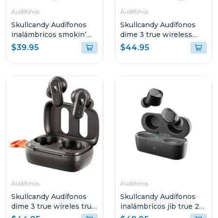
Audifonos
Audifonos
Skullcandy Audífonos
Skullcandy Audífonos
inalámbricos smokin’
dime 3 true wireless
buds true black r740
bone orange glow r951
$39.95
$44.95
Audifonos
Audifonos
Skullcandy Audífonos
Skullcandy Audífonos
dime 3 true wireles true
inalámbricos jib true 2
black r740
negro p740