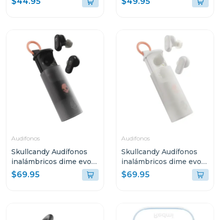
$44.95
$49.95
Audifonos
Audifonos
Skullcandy Audífonos
Skullcandy Audífonos
inalámbricos dime evo
inalámbricos dime evo
negro s740
blanco s951
$69.95
$69.95