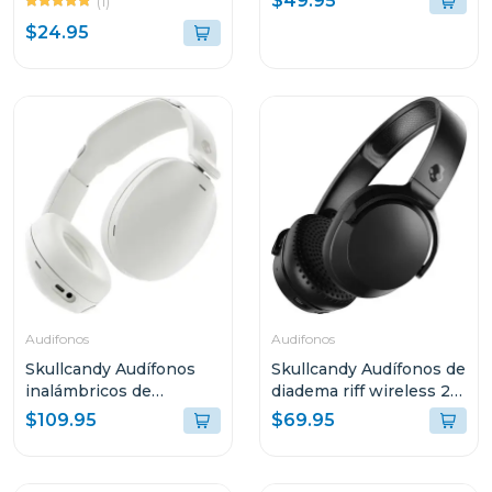
$49.95
(1)
$24.95
Audifonos
Audifonos
Skullcandy Audífonos
Skullcandy Audífonos de
inalámbricos de
diadema riff wireless 2
diadema hesh bone 360
true black s5prw
$109.95
$69.95
s6how