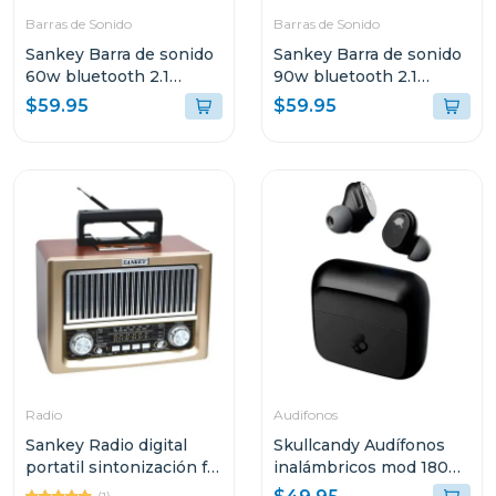
Barras de Sonido
Barras de Sonido
Sankey Barra de sonido
Sankey Barra de sonido
60w bluetooth 2.1
90w bluetooth 2.1
canales + subwoofer
canales + subwoofer
$59.95
$59.95
hmt66
hmt83
Radio
Audifonos
Sankey Radio digital
Skullcandy Audífonos
portatil sintonización fm
inalámbricos mod 180
bluetooth dorado
negro s2mgw