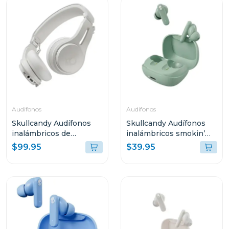
Audifonos
Audifonos
Skullcandy Audífonos
Skullcandy Audífonos
inalámbricos de
inalámbricos smokin’
diadema icon anc bone
buds peppy sage t989
$99.95
$39.95
orange s5iow