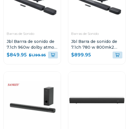
Barras de Sonido
Barras de Sonido
Jbl Barrra de sonido de
Jbl Barra de sonido de
7.1ch 960w dolby atmos
7.1ch 780 w 800mk2
bar1000m2
dolby atmos bar800m2
$849.95
$899.95
$1,199.95