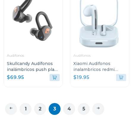
Audifonos
Audifonos
Skullcandy Audífonos
Xiaomi Audifonos
inalámbricos push play
inalambricos redmi
active negro s749
buds 6 active bluetooth
$69.95
$19.95
1
2
3
4
5