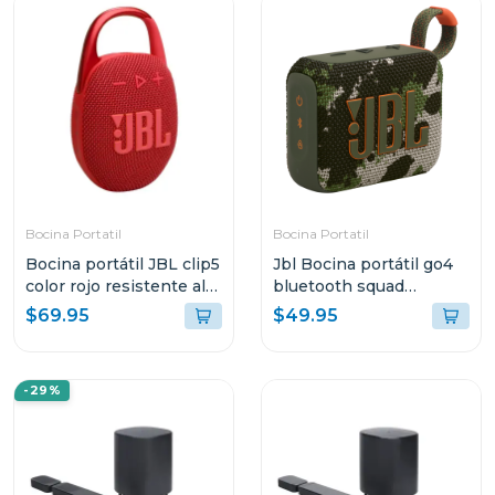
Bocina Portatil
Bocina Portatil
Bocina portátil JBL clip5
Jbl Bocina portátil go4
color rojo resistente al
bluetooth squad
agua y polvo
resistente al agua y
$69.95
$49.95
polvo go4
-29%