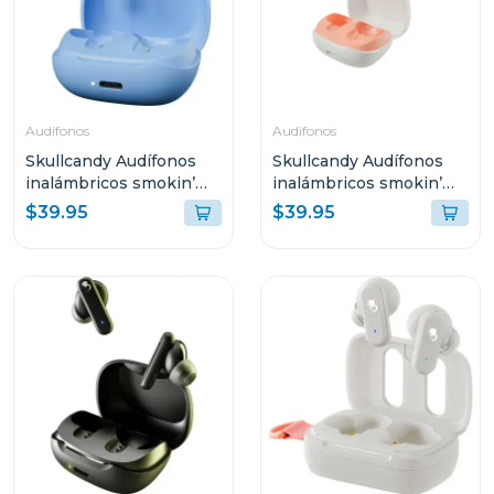
Audifonos
Audifonos
Skullcandy Audífonos
Skullcandy Audífonos
inalámbricos smokin’
inalámbricos smokin’
buds peppy blue t990
buds bone orange glow
$39.95
$39.95
r951