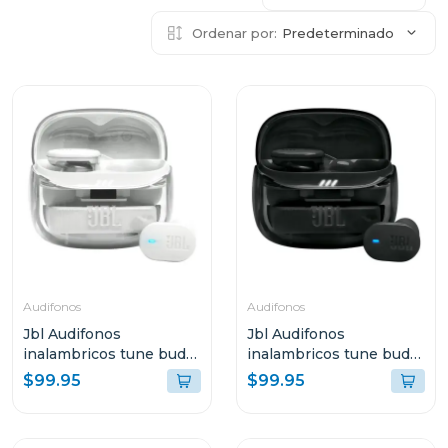
Ordenar por:
Predeterminado
Audifonos
Audifonos
Jbl Audifonos
Jbl Audifonos
inalambricos tune buds
inalambricos tune buds
2 bluetooth blanco
2 bluetooth negro ghost
$99.95
$99.95
ghost tbuds2
tbuds2