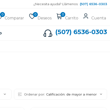
¿Necesita ayuda? Llámenos:
(507) 6536-0303
0
0
0
Comparar
Deseos
Carrito
Cuenta
(507) 6536-0303
o
2
Ordenar por:
Calificación: de mayor a menor