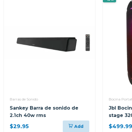
Barras de Sonido
Bocina Portat
Sankey Barra de sonido de
Jbl Bocin
2.1ch 40w rms
stage 32
recargab
$29.95
$499.9
Add