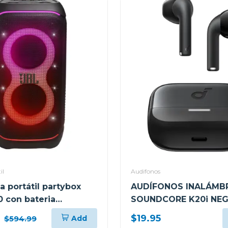
il
Audifonos
a portátil partybox
AUDÍFONOS INALÁMB
0 con bateria
SOUNDCORE K20i NE
le
A3994Z11
9
$19.95
Add
$594.99