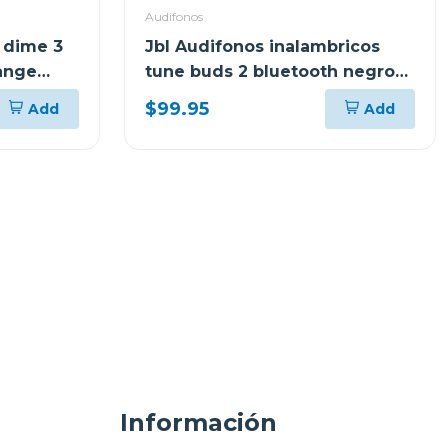
Audifonos
 dime 3
Jbl Audifonos inalambricos
range
tune buds 2 bluetooth negro
ghost tbuds2
$99.95
Add
Add
Información