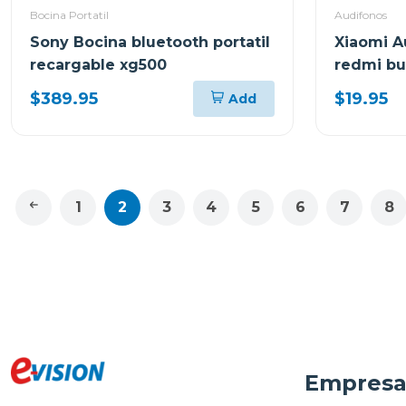
Bocina Portatil
Audifonos
Sony Bocina bluetooth portatil
Xiaomi A
recargable xg500
redmi bu
$389.95
$19.95
Add
1
2
3
4
5
6
7
8
Empres