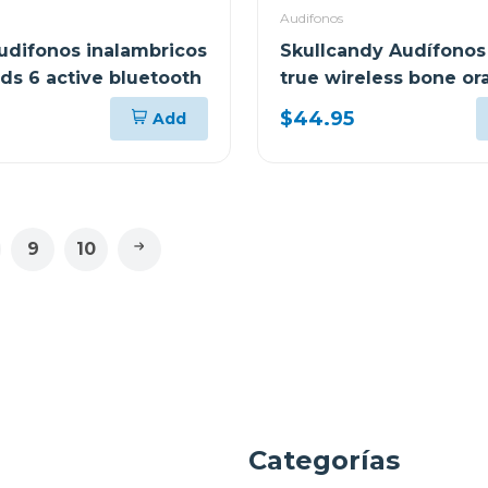
Audifonos
udifonos inalambricos
Skullcandy Audífonos
ds 6 active bluetooth
true wireless bone o
glow r951
$44.95
Add
9
10
a
Categorías