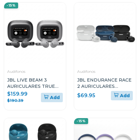
-15%
Audifonos
Audifonos
JBL LIVE BEAM 3
JBL ENDURANCE RACE
AURICULARES TRUE
2 AURICULARES
WIRELESS CON
DEPORTIVOS TRUE
$159.99
$69.95
Add
Add
CANCELACIÓN DE
WIRELESS
$190.39
RUIDO Y DISEÑO STICK
RESISTENTES AL AGUA
CLOSED
-15%