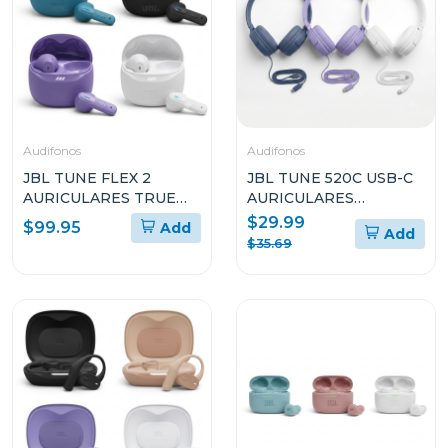
Audifonos
Audifonos
JBL TUNE FLEX 2
JBL TUNE 520C USB-C
AURICULARES TRUE
AURICULARES
WIRELESS CON
INTRAAURALES DE
$29.99
$99.95
Add
Add
CANCELACIÓN DE
ALTA RESOLUCIÓN
$35.69
RUIDO
CON CABLE