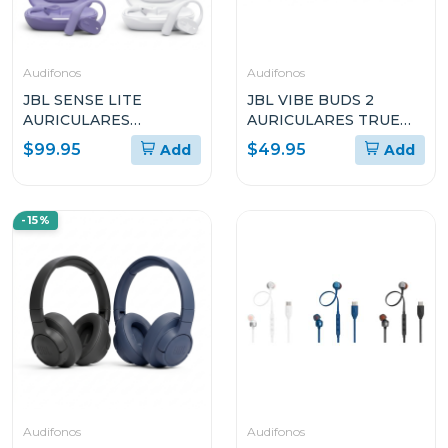
Audifonos
Audifonos
JBL SENSE LITE
JBL VIBE BUDS 2
AURICULARES
AURICULARES TRUE
ABIERTOS TRUE
WIRELESS CON
$99.95
$49.95
Add
Add
WIRELESS
CANCELACIÓN DE
RUIDO
-15%
Audifonos
Audifonos