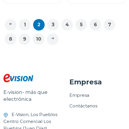
SNDGEARCLBLKAM
1
2
3
4
5
6
7
8
9
10
Empresa
E-vision- más que
Empresa
electrónica
Contáctanos
E-Vision, Los Pueblos
Centro Comercial Los
Pueblos (Juan Díaz)