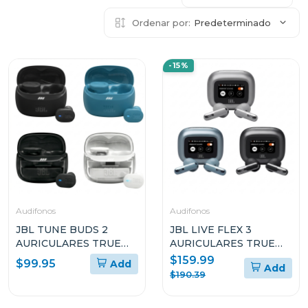
Ordenar por:
Predeterminado
-15%
Audifonos
Audifonos
JBL TUNE BUDS 2
JBL LIVE FLEX 3
AURICULARES TRUE
AURICULARES TRUE
WIRELESS CON
WIRELESS CON
$159.99
$99.95
Add
Add
CANCELACIÓN DE
CANCELACIÓN DE
$190.39
RUIDO
RUIDO Y DISEÑO OPEN
STICK