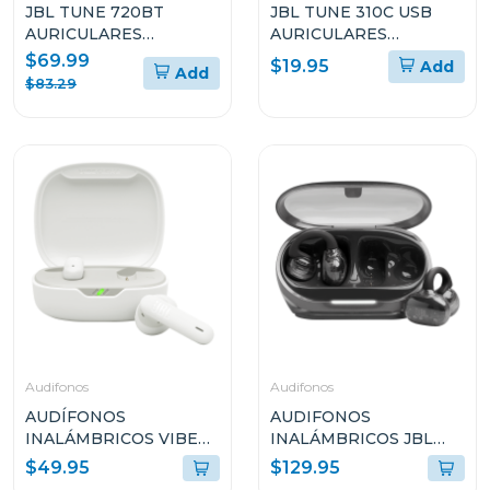
JBL TUNE 720BT
JBL TUNE 310C USB
AURICULARES
AURICULARES
CIRCUMAURALES
INTRAAURALES CON
$69.99
$19.95
Add
Add
INALÁMBRICOS
CABLE
$83.29
Audifonos
Audifonos
AUDÍFONOS
AUDIFONOS
INALÁMBRICOS VIBE
INALÁMBRICOS JBL
FLEX 2 COLOR BLANCO
SOUNDGEAR CLIPS
$49.95
$129.95
VFLEX2WHTA
AZUL