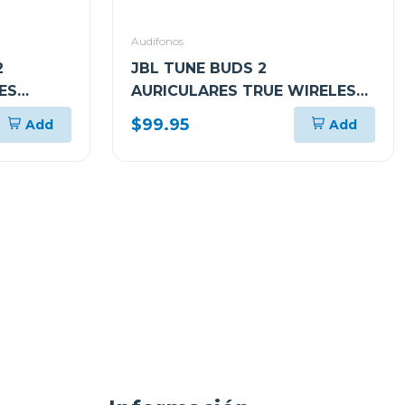
Audifonos
2
JBL TUNE BUDS 2
ES
AURICULARES TRUE WIRELESS
ALES E
CON CANCELACIÓN DE RUIDO
$99.95
Add
Add
TENTES