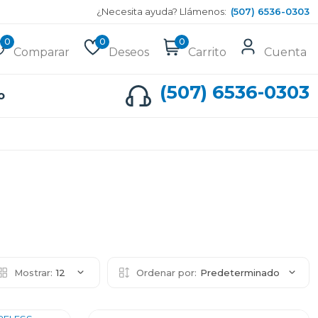
¿Necesita ayuda? Llámenos:
(507) 6536-0303
0
0
0
Comparar
Deseos
Carrito
Cuenta
(507) 6536-0303
o
Mostrar:
12
Ordenar por:
Predeterminado