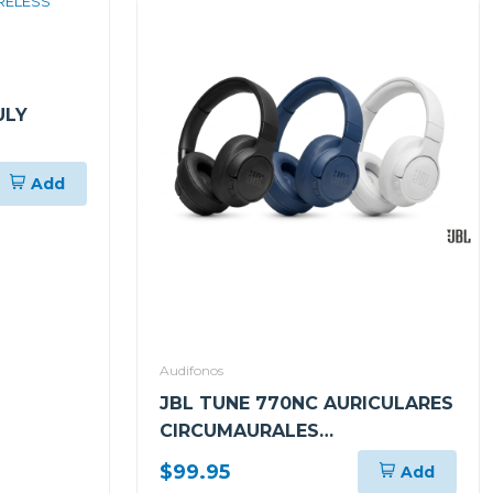
ULY
Add
Audifonos
JBL TUNE 770NC AURICULARES
CIRCUMAURALES
INALÁMBRICOS CON
$99.95
Add
CANCELACIÓN DE RUIDO