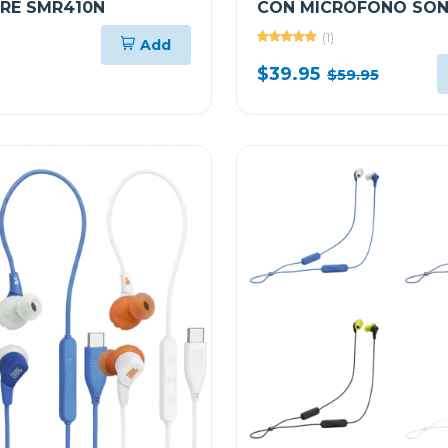
RE SMR410N
CON MICRÓFONO SO
WHCH520
(1)
Add
$39.95
$59.95