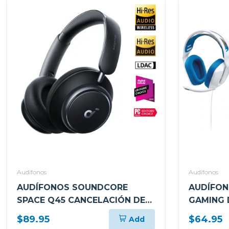
Audifonos
Audifonos
AUDÍFONOS SOUNDCORE
AUDÍFON
SPACE Q45 CANCELACIÓN DE
GAMING 
RUIDO Y LARGA DURACIÓN
CABLE C
$89.95
$64.95
Add
NEGRO A3040011
AND-PLA