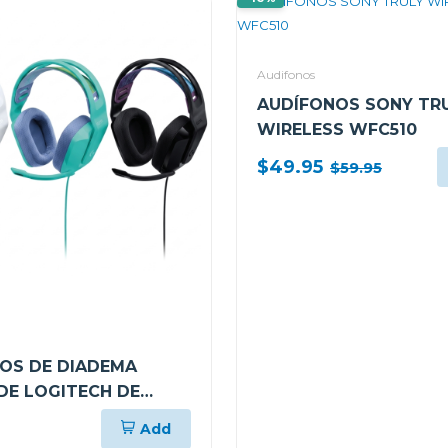
Audifonos
AUDÍFONOS SONY TR
WIRELESS WFC510
$49.95
$59.95
OS DE DIADEMA
DE LOGITECH DE
ON MICRÓFONO PLUG-
Add
Y G335