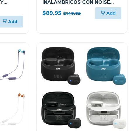
NY
INALÁMBRICOS CON NOISE
CANCELLING WHCH720N
$89.95
Add
$149.95
Add