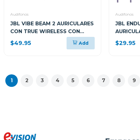
Audifonos
Audifonos
JBL VIBE BEAM 2 AURICULARES
JBL END
CON TRUE WIRELESS CON
AURICUL
CANCELACIÓN DE RUIDO
CON CAB
$49.95
$29.95
Add
1
2
3
4
5
6
7
8
9