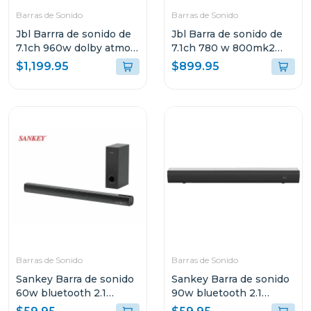
Barras de Sonido
Barras de Sonido
Jbl Barrra de sonido de
Jbl Barra de sonido de
7.1ch 960w dolby atmos
7.1ch 780 w 800mk2
bar1000m2
dolby atmos bar800m2
$1,199.95
$899.95
Barras de Sonido
Barras de Sonido
Sankey Barra de sonido
Sankey Barra de sonido
60w bluetooth 2.1
90w bluetooth 2.1
canales + subwoofer
canales + subwoofer