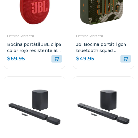
Bocina Portatil
Bocina Portatil
Bocina portátil JBL clip5
Jbl Bocina portátil go4
color rojo resistente al
bluetooth squad
agua y polvo
resistente al agua y
$69.95
$49.95
polvo go4