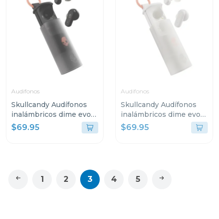
Audifonos
Audifonos
Skullcandy Audífonos
Skullcandy Audífonos
inalámbricos dime evo
inalámbricos dime evo
negro s740
blanco s951
$69.95
$69.95
1
2
3
4
5