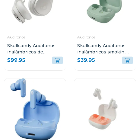
Audifonos
Audifonos
Skullcandy Audífonos
Skullcandy Audífonos
inalámbricos de
inalámbricos smokin’
diadema icon anc bone
buds peppy sage t989
$99.95
$39.95
orange s5iow