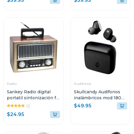
$59.95
$59.95
hmt66
hmt83
Radio
Audifonos
Sankey Radio digital
Skullcandy Audífonos
portatil sintonización fm
inalámbricos mod 180
bluetooth dorado
negro s2mgw
$49.95
(1)
$24.95