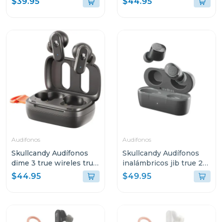
$39.95
$44.95
Audifonos
Audifonos
Skullcandy Audífonos
Skullcandy Audífonos
dime 3 true wireles true
inalámbricos jib true 2
black r740
negro p740
$44.95
$49.95