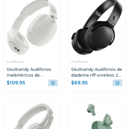
Audifonos
Audifonos
Skullcandy Audífonos
Skullcandy Audífonos de
inalámbricos de
diadema riff wireless 2
diadema hesh bone 360
true black s5prw
$109.95
$69.95
s6how