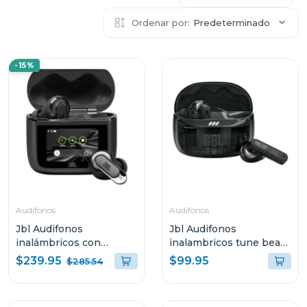
Ordenar por:
Predeterminado
-15%
Audifonos
Audifonos
Jbl Audifonos
Jbl Audifonos
inalámbricos con
inalambricos tune beam
cancelación de ruido
2 bluetooth negro ghost
$239.95
$99.95
$285.54
tour pro 3 color negro
tbeam2