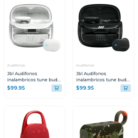
Audifonos
Audifonos
Jbl Audifonos
Jbl Audifonos
inalambricos tune buds
inalambricos tune buds
2 bluetooth blanco
2 bluetooth negro ghost
$99.95
$99.95
ghost tbuds2
tbuds2