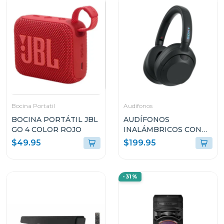
Bocina Portatil
Audifonos
BOCINA PORTÁTIL JBL
AUDÍFONOS
GO 4 COLOR ROJO
INALÁMBRICOS CON
CANCELACIÓN DE
$49.95
$199.95
RUIDO ULT WEAR
WHULT900N
-31%