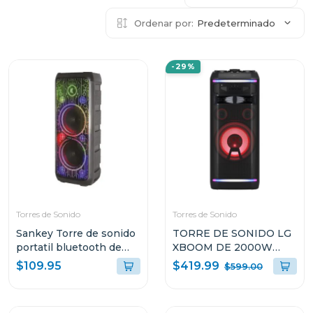
Ordenar por:
Predeterminado
-29%
Torres de Sonido
Torres de Sonido
Sankey Torre de sonido
TORRE DE SONIDO LG
portatil bluetooth de
XBOOM DE 2000W
50w rms 10dcc54t
KARAOKE STAR PRO DJ
$419.99
$109.95
$599.00
WHEEL OK99M