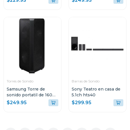
$229.95
$249.95
whg700
Torres de Sonido
Barras de Sonido
Samsung Torre de
Sony Teatro en casa de
sonido portatil de 160w
5.1ch hts40
mxst40b
$249.95
$299.95