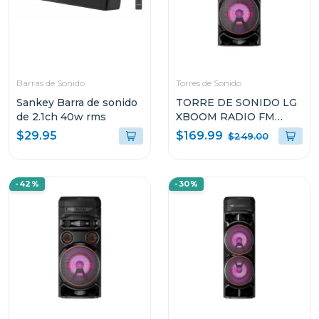
Barras de Sonido
Torres de Sonido
Sankey Barra de sonido
TORRE DE SONIDO LG
de 2.1ch 40w rms
XBOOM RADIO FM
MULTI BLUETOOTH
$169.99
$29.95
$249.00
SUPER BASS BOOST
RNC5
-42%
-30%