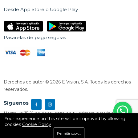
Desde App Store o Google Play
Pasarelas de pago seguras
Derechos de autor © 2026 E Vision, S.A. Todos los derechos
reservados.
Síguenos
Hasta un 15 % de descuento en tu primera suscripción
Your experience on this site will be improved by allowing
cookies
Cookie Policy
0
Permitir cookies
Inicio
Shop
Carrito
Buscar
Cuenta