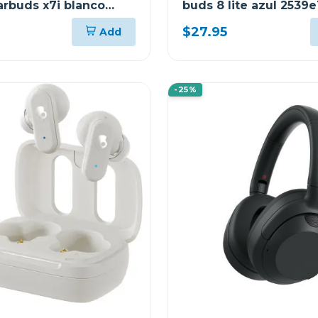
arbuds x7i blanco
buds 8 lite azul 2539e
$27.95
Add
-25%