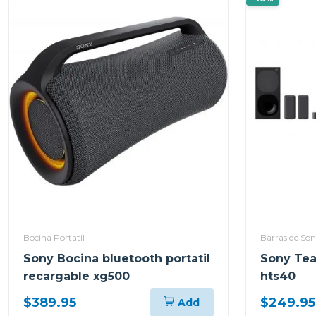
Bocina Portatil
Barras de Son
Sony Bocina bluetooth portatil
Sony Tea
recargable xg500
hts40
$389.95
$249.95
Add