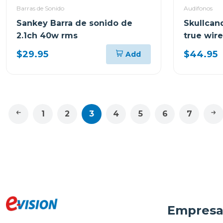
Barras de Sonido
Audifonos
Sankey Barra de sonido de
Skullcan
2.1ch 40w rms
true wir
glow r95
$29.95
$44.95
Add
1
2
3
4
5
6
7
Empres