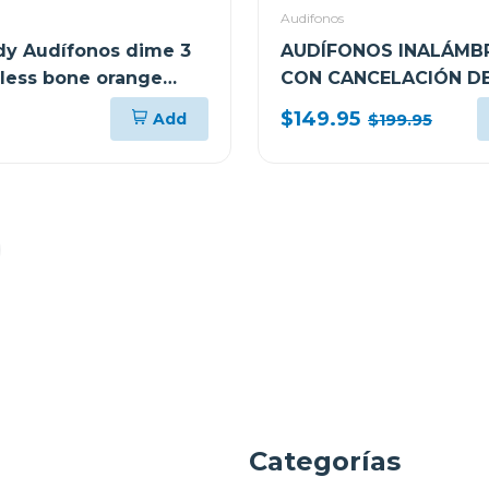
Audifonos
dy Audífonos dime 3
AUDÍFONOS INALÁMB
eless bone orange
CON CANCELACIÓN DE
1
ULT WEAR WHULT90
$149.95
Add
$199.95
a
Categorías