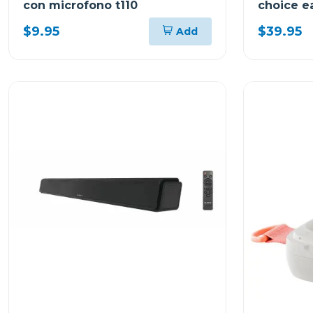
con microfono t110
choice e
me00
$9.95
$39.95
Add