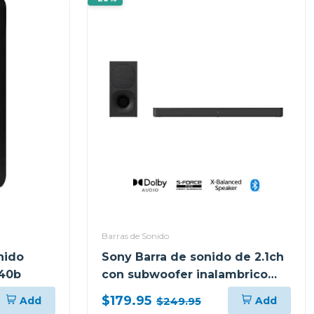
Barras de Sonido
nido
Sony Barra de sonido de 2.1ch
t40b
con subwoofer inalambrico
s400
$179.95
Add
Add
$249.95