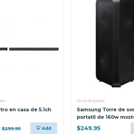
ido
Torres de Sonido
tro en casa de 5.1ch
Samsung Torre de so
portatil de 160w mxs
$249.95
Add
$299.95