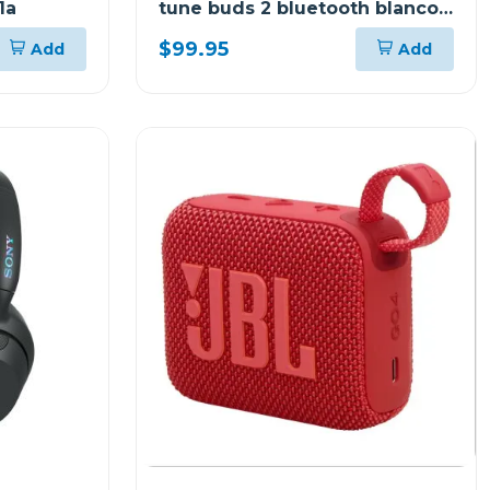
1a
tune buds 2 bluetooth blanco
ghost tbuds2
$99.95
Add
Add