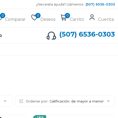
¿Necesita ayuda? Llámenos:
(507) 6536-0303
0
0
0
Comparar
Deseos
Carrito
Cuenta
(507) 6536-0303
o
2
Ordenar por:
Calificación: de mayor a menor
-28%