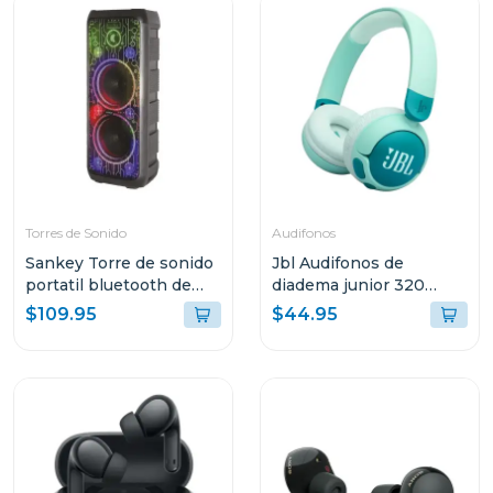
Torres de Sonido
Audifonos
Sankey Torre de sonido
Jbl Audifonos de
portatil bluetooth de
diadema junior 320
50w rms 10dcc54t
inalámbricos bt verde
$109.95
$44.95
grnam