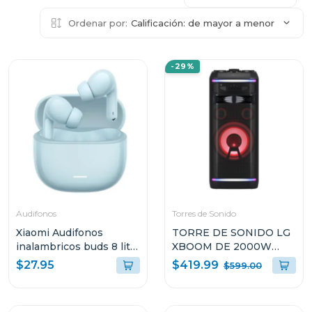
Ordenar por:
Calificación: de mayor a menor
-29%
Audifonos
Torres de Sonido
Xiaomi Audifonos
TORRE DE SONIDO LG
inalambricos buds 8 lite
XBOOM DE 2000W
azul 2539e1a
KARAOKE STAR PRO DJ
$419.99
$27.95
$599.00
WHEEL OK99M