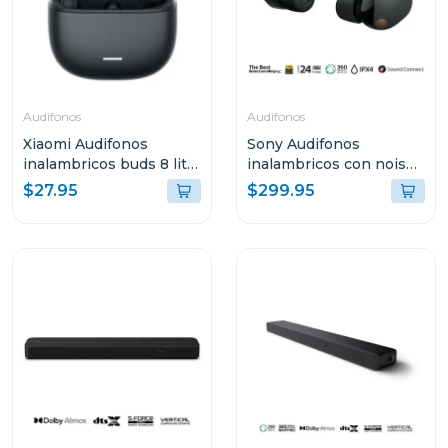
Audifonos
Audifonos
Xiaomi Audifonos
Sony Audifonos
inalambricos buds 8 lite
inalambricos con noise
negro 2539e1n
cancelling wf1000xm5
$27.95
$299.95
negro