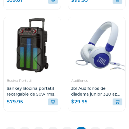
$59.81
$99.95
hmt200
Bocina Portatil
Audifonos
Sankey Bocina portatil
Jbl Audifonos de
recargable de 50w rms
diadema junior 320 azul
bluetooth pa12dcm
bluam
$79.95
$29.95