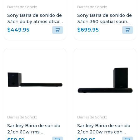
Barras de Sonido
Barras de Sonido
Sony Barra de sonido de
Sony Barra de sonido de
3.1ch dolby atmos dts:x
3.1ch 360 spatial sound
s2000
mapping dolby atmos
$449.95
$699.95
a3000
Barras de Sonido
Barras de Sonido
Sankey Barra de sonido
Sankey Barra de sonido
2.1ch 60w rms
2.1ch 200w rms con
bluetooth hmt62
sonido envolvente 3d