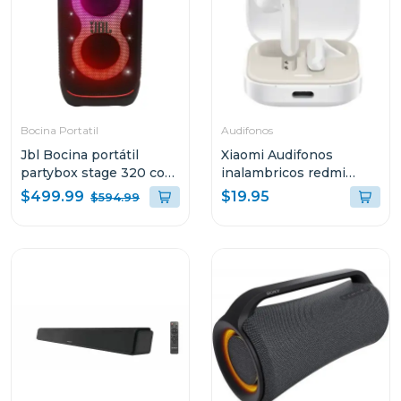
Bocina Portatil
Audifonos
Jbl Bocina portátil
Xiaomi Audifonos
partybox stage 320 con
inalambricos redmi
bateria recargable
buds 6 active bluetooth
$499.99
$19.95
$594.99