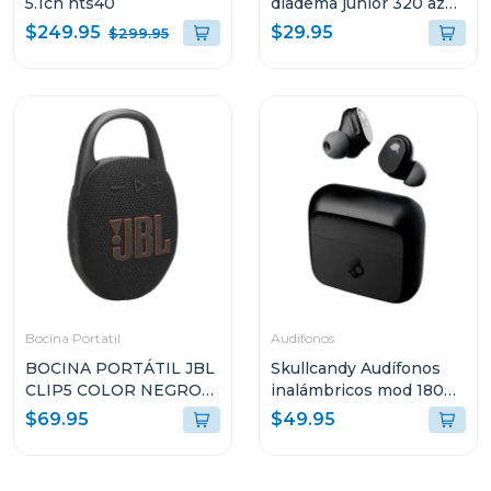
5.1ch hts40
diadema junior 320 azul
bluam
$249.95
$29.95
$299.95
Bocina Portatil
Audifonos
BOCINA PORTÁTIL JBL
Skullcandy Audífonos
CLIP5 COLOR NEGRO
inalámbricos mod 180
RESISTENTE AL AGUA Y
negro s2mgw
$69.95
$49.95
POLVO