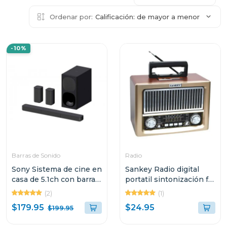
Ordenar por:
Calificación: de mayor a menor
-10%
Barras de Sonido
Radio
Sony Sistema de cine en
Sankey Radio digital
casa de 5.1ch con barra
portatil sintonización fm
de sonido s20r
bluetooth dorado
(2)
(1)
$179.95
$24.95
$199.95