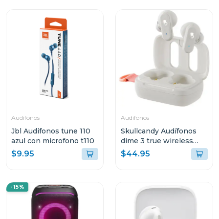
Audifonos
Audifonos
Jbl Audifonos tune 110
Skullcandy Audífonos
azul con microfono t110
dime 3 true wireless
bone orange glow r951
$9.95
$44.95
-15%