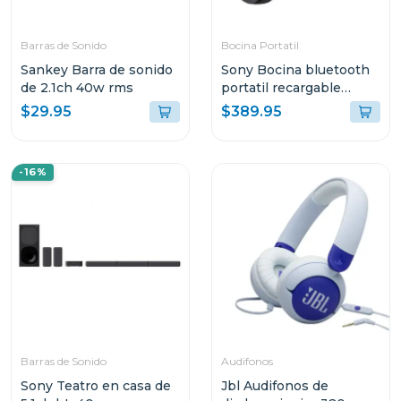
Barras de Sonido
Bocina Portatil
Sankey Barra de sonido
Sony Bocina bluetooth
de 2.1ch 40w rms
portatil recargable
xg500
$29.95
$389.95
-16%
Barras de Sonido
Audifonos
Sony Teatro en casa de
Jbl Audifonos de