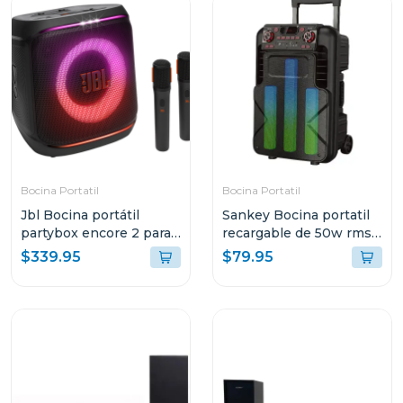
Bocina Portatil
Bocina Portatil
Jbl Bocina portátil
Sankey Bocina portatil
partybox encore 2 para
recargable de 50w rms
karaoke
bluetooth pa12dcm
$339.95
$79.95