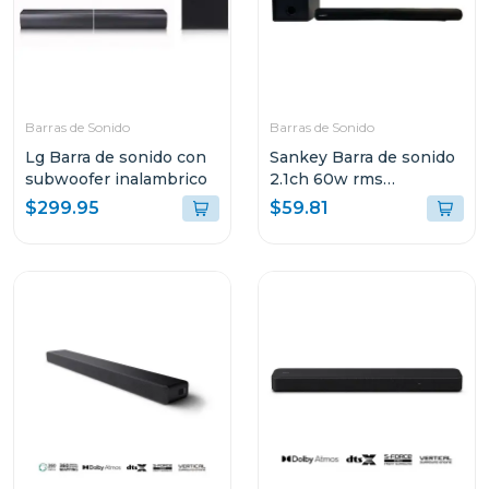
Barras de Sonido
Barras de Sonido
Lg Barra de sonido con
Sankey Barra de sonido
subwoofer inalambrico
2.1ch 60w rms
bluetooth hmt62
$299.95
$59.81