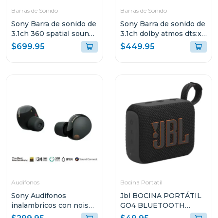
Barras de Sonido
Barras de Sonido
Sony Barra de sonido de
Sony Barra de sonido de
3.1ch 360 spatial sound
3.1ch dolby atmos dts:x
mapping dolby atmos
s2000
$699.95
$449.95
a3000
Audifonos
Bocina Portatil
Sony Audifonos
Jbl BOCINA PORTÁTIL
inalambricos con noise
GO4 BLUETOOTH
cancelling wf1000xm5
NEGRO RESISTENTE