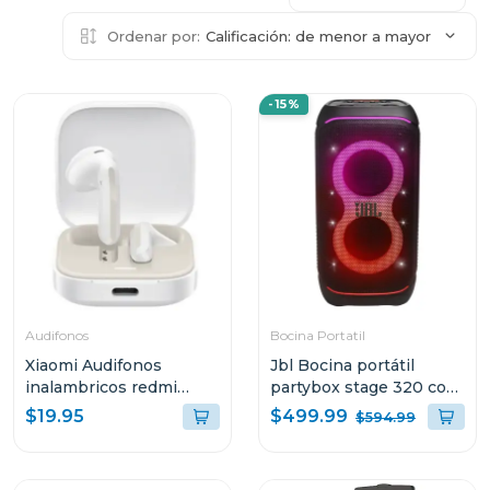
Ordenar por:
Calificación: de menor a mayor
-15%
Audifonos
Bocina Portatil
Xiaomi Audifonos
Jbl Bocina portátil
inalambricos redmi
partybox stage 320 con
buds 6 active bluetooth
bateria recargable
$499.99
$19.95
$594.99