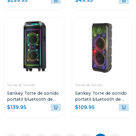
$299.95
$49.95
negro
AL AGUA Y POLVO GO4
Torres de Sonido
Torres de Sonido
Sankey Torre de sonido
Sankey Torre de sonido
portatil bluetooth de
portatil bluetooth de
60w rms pa8dcn
50w rms 10dcc54t
$139.95
$109.95