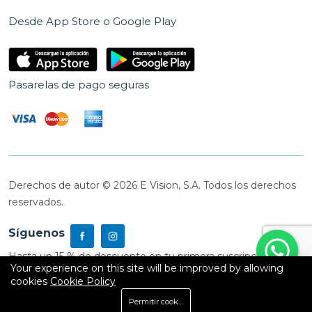
Desde App Store o Google Play
Pasarelas de pago seguras
Derechos de autor © 2026 E Vision, S.A. Todos los derechos
reservados.
Síguenos
Hasta un 15 % de descuento en tu primera suscripción
Your experience on this site will be improved by allowing
cookies
Cookie Policy
0
Permitir cookies
Inicio
Shop
Carrito
Buscar
Cuenta