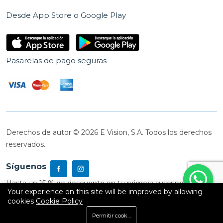
Desde App Store o Google Play
Pasarelas de pago seguras
Derechos de autor © 2026 E Vision, S.A. Todos los derechos
reservados.
Síguenos
Hasta un 15 % de descuento en tu primera suscripción
Your experience on this site will be improved by allowing
cookies
Cookie Policy
0
Permitir cookies
Inicio
Shop
Carrito
Buscar
Cuenta