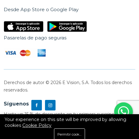
Desde App Store o Google Play
Pasarelas de pago seguras
Derechos de autor © 2026 E Vision, S.A. Todos los derechos
reservados.
Síguenos
Hasta un 15 % de descuento en tu primera suscripción
Your experience on this site will be improved by allowing
cookies
Cookie Policy
0
Permitir cookies
Inicio
Shop
Carrito
Buscar
Cuenta