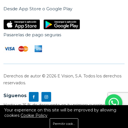
Desde App Store o Google Play
Pasarelas de pago seguras
Derechos de autor © 2026 E Vision, S.A. Todos los derechos
reservados.
Síguenos
Hasta un 15 % de descuento en tu primera suscripción
Your experience on this site will be improved by allowing
cookies
Cookie Policy
0
Permitir cookies
Inicio
Shop
Carrito
Buscar
Cuenta