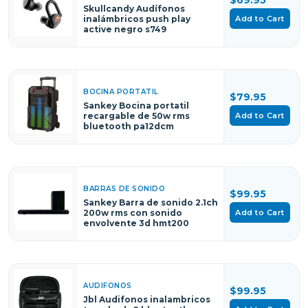
Skullcandy Audífonos
Add to Cart
inalámbricos push play
active negro s749
BOCINA PORTATIL
$79.95
Sankey Bocina portatil
Add to Cart
recargable de 50w rms
bluetooth pa12dcm
BARRAS DE SONIDO
$99.95
Sankey Barra de sonido 2.1ch
Add to Cart
200w rms con sonido
envolvente 3d hmt200
AUDIFONOS
$99.95
Jbl Audifonos inalambricos