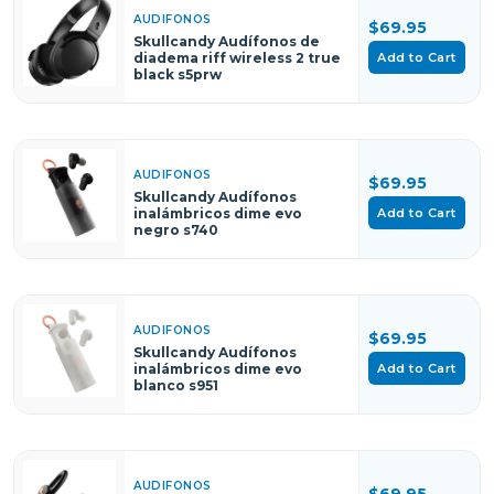
AUDIFONOS
$69.95
Skullcandy Audífonos de
Add to Cart
diadema riff wireless 2 true
black s5prw
AUDIFONOS
$69.95
Skullcandy Audífonos
Add to Cart
inalámbricos dime evo
negro s740
AUDIFONOS
$69.95
Skullcandy Audífonos
Add to Cart
inalámbricos dime evo
blanco s951
AUDIFONOS
$69.95