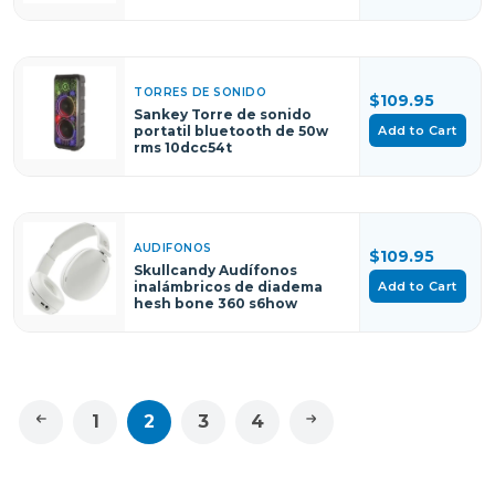
TORRES DE SONIDO
$109.95
Sankey Torre de sonido
Add to Cart
portatil bluetooth de 50w
rms 10dcc54t
AUDIFONOS
$109.95
Skullcandy Audífonos
Add to Cart
inalámbricos de diadema
hesh bone 360 s6how
1
2
3
4