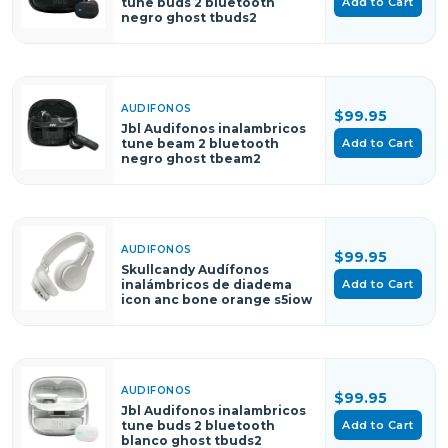
Add to Cart
tune buds 2 bluetooth
negro ghost tbuds2
AUDIFONOS
$99.95
Jbl Audifonos inalambricos
Add to Cart
tune beam 2 bluetooth
negro ghost tbeam2
AUDIFONOS
$99.95
Skullcandy Audífonos
Add to Cart
inalámbricos de diadema
icon anc bone orange s5iow
AUDIFONOS
$99.95
Jbl Audifonos inalambricos
Add to Cart
tune buds 2 bluetooth
blanco ghost tbuds2