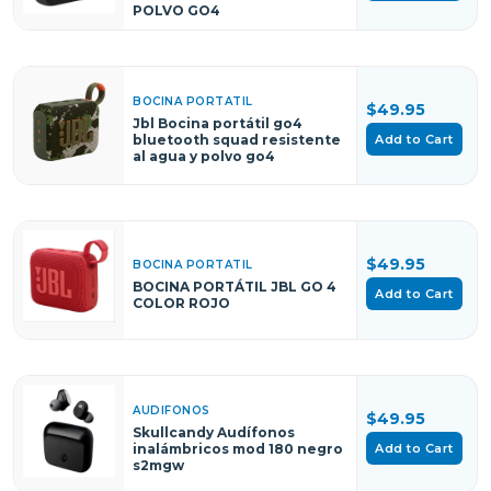
POLVO GO4
BOCINA PORTATIL
$49.95
Jbl Bocina portátil go4
Add to Cart
bluetooth squad resistente
al agua y polvo go4
$49.95
BOCINA PORTATIL
BOCINA PORTÁTIL JBL GO 4
Add to Cart
COLOR ROJO
AUDIFONOS
$49.95
Skullcandy Audífonos
Add to Cart
inalámbricos mod 180 negro
s2mgw