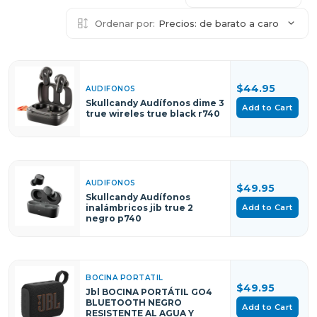
Ordenar por:
Precios: de barato a caro
$44.95
AUDIFONOS
Skullcandy Audífonos dime 3
Add to Cart
true wireles true black r740
AUDIFONOS
$49.95
Skullcandy Audífonos
Add to Cart
inalámbricos jib true 2
negro p740
BOCINA PORTATIL
$49.95
Jbl BOCINA PORTÁTIL GO4
BLUETOOTH NEGRO
Add to Cart
RESISTENTE AL AGUA Y