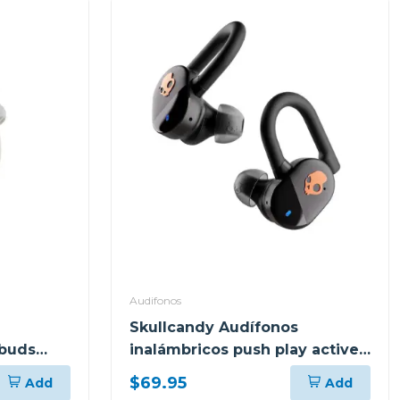
Audifonos
Skullcandy Audífonos
 buds
inalámbricos push play active
1
negro s749
$69.95
Add
Add