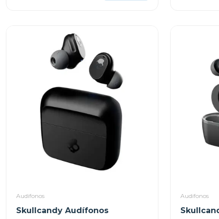
Audifonos
Audifonos
Skullcandy Audífonos
Skullcan