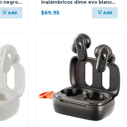
o negro
inalámbricos dime evo blanco
s951
$69.95
Add
Add