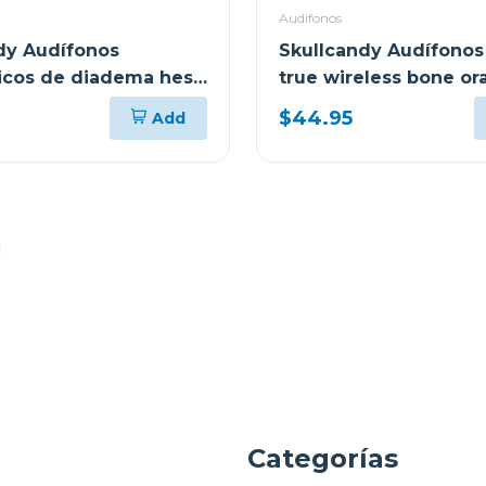
Audifonos
dy Audífonos
Skullcandy Audífonos
icos de diadema hesh
true wireless bone o
0 s6how
glow r951
$44.95
Add
a
Categorías