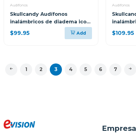
Audifonos
Audifonos
Skullcandy Audífonos
Skullcan
inalámbricos de diadema icon
inalámbr
anc bone orange s5iow
bone 36
$99.95
$109.95
Add
1
2
3
4
5
6
7
Empres