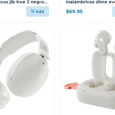
cos jib true 2 negro
inalámbricos dime ev
s740
$69.95
Add