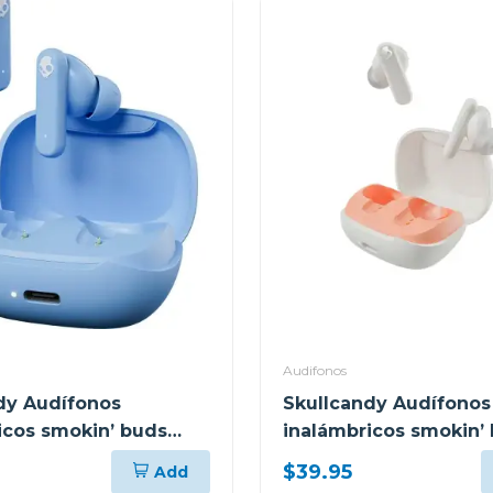
Audifonos
dy Audífonos
Skullcandy Audífonos
icos smokin’ buds
inalámbricos smokin’
ue t990
bone orange glow r95
$39.95
Add