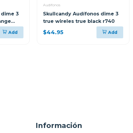
Audifonos
 dime 3
Skullcandy Audífonos dime 3
range
true wireles true black r740
$44.95
Add
Add
Información