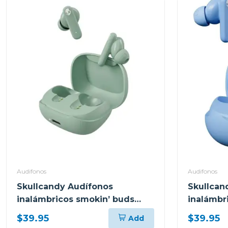
Audifonos
Audifonos
Skullcandy Audífonos
Skullcan
inalámbricos smokin’ buds
inalámbr
peppy sage t989
peppy bl
$39.95
$39.95
Add