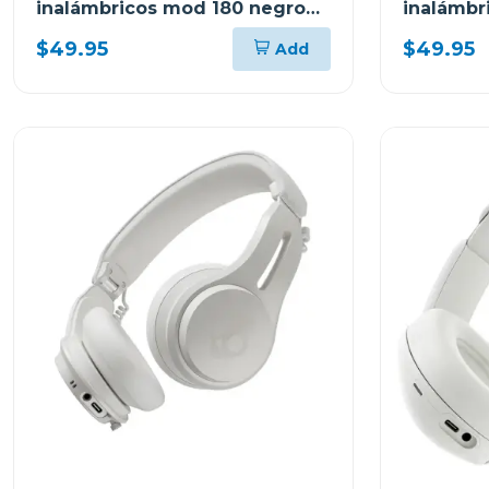
inalámbricos mod 180 negro
inalámbri
s2mgw
p740
$49.95
$49.95
Add