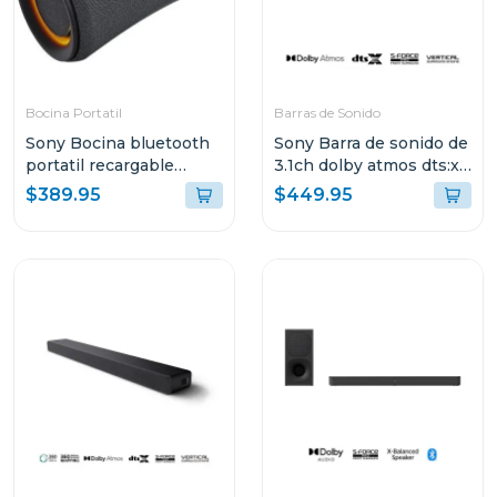
Bocina Portatil
Barras de Sonido
Sony Bocina bluetooth
Sony Barra de sonido de
portatil recargable
3.1ch dolby atmos dts:x
xg500
s2000
$389.95
$449.95