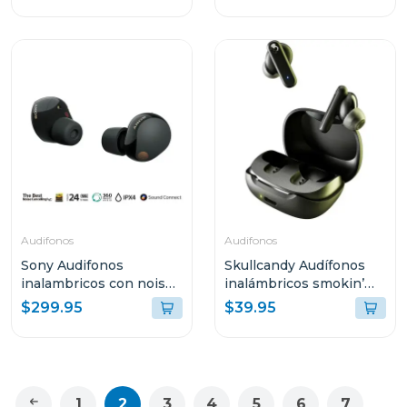
Audifonos
Audifonos
Sony Audifonos
Skullcandy Audífonos
inalambricos con noise
inalámbricos smokin’
cancelling wf1000xm5
buds true black r740
$299.95
$39.95
negro
1
2
3
4
5
6
7