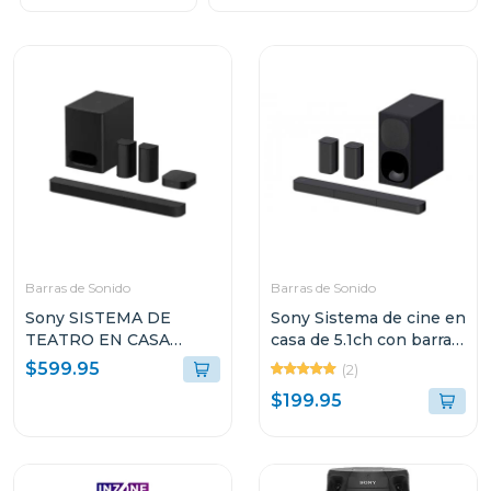
Barras de Sonido
Barras de Sonido
Sony SISTEMA DE
Sony Sistema de cine en
TEATRO EN CASA
casa de 5.1ch con barra
BRAVIA THEATRE
de sonido s20r
$599.95
(2)
SYSTEM 6 CON 5.1
$199.95
CANALES 1000W
DOLBY ATMOS S60