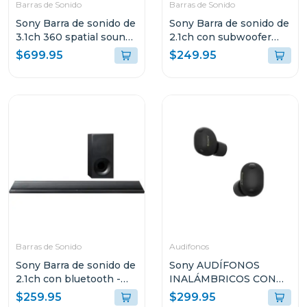
Barras de Sonido
Barras de Sonido
Sony Barra de sonido de
Sony Barra de sonido de
3.1ch 360 spatial sound
2.1ch con subwoofer
mapping dolby atmos
inalambrico s400
$699.95
$249.95
a3000
Barras de Sonido
Audifonos
Sony Barra de sonido de
Sony AUDÍFONOS
2.1ch con bluetooth -
INALÁMBRICOS CON
nfc htct3
NOISE CANCELLING
$259.95
$299.95
XM6BZ