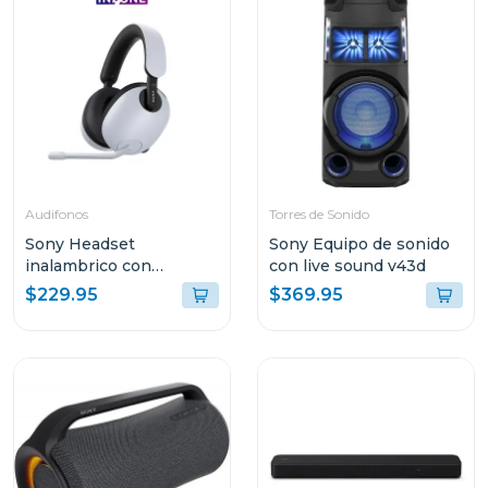
Audifonos
Torres de Sonido
Sony Headset
Sony Equipo de sonido
inalambrico con
con live sound v43d
microfono inzone h7
$229.95
$369.95
whg700