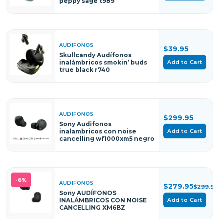
peppy sage t989
AUDIFONOS
$39.95
Skullcandy Audífonos
Add to Cart
inalámbricos smokin’ buds
true black r740
AUDIFONOS
$299.95
Sony Audifonos
Add to Cart
inalambricos con noise
cancelling wf1000xm5 negro
-6%
AUDIFONOS
$279.95
$299.95
Sony AUDÍFONOS
INALÁMBRICOS CON NOISE
Add to Cart
CANCELLING XM6BZ