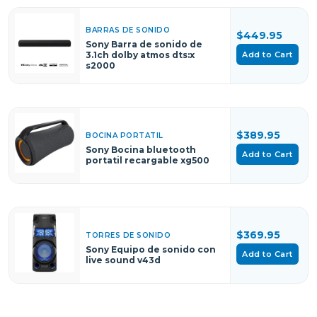
BARRAS DE SONIDO
$449.95
Sony Barra de sonido de
Add to Cart
3.1ch dolby atmos dts:x
s2000
$389.95
BOCINA PORTATIL
Sony Bocina bluetooth
Add to Cart
portatil recargable xg500
$369.95
TORRES DE SONIDO
Sony Equipo de sonido con
Add to Cart
live sound v43d