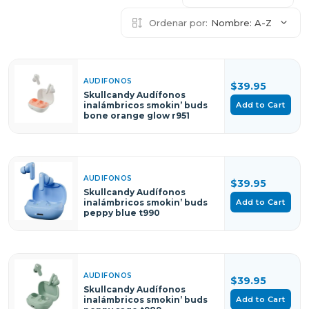
Ordenar por:
Nombre: A-Z
AUDIFONOS
$39.95
Skullcandy Audífonos
Add to Cart
inalámbricos smokin’ buds
bone orange glow r951
AUDIFONOS
$39.95
Skullcandy Audífonos
Add to Cart
inalámbricos smokin’ buds
peppy blue t990
AUDIFONOS
$39.95
Skullcandy Audífonos
Add to Cart
inalámbricos smokin’ buds