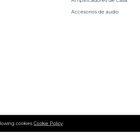
Amplificadores de Casa
Accesorios de audio
allowing cookies
Cookie Policy
(507) 6536-0303