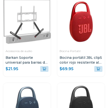
Accesorios de audio
Bocina Portatil
Barkan Soporte
Bocina portátil JBL clip5
universal para barras de
color rojo resistente al
sonido 820
agua y polvo
$21.95
$69.95