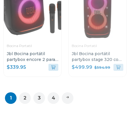
Bocina Portatil
Bocina Portatil
Jbl Bocina portátil
Jbl Bocina portátil
partybox encore 2 para
partybox stage 320 con
karaoke
bateria recargable
$499.99
$339.95
$594.99
1
2
3
4