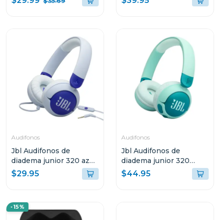
$29.99
$39.95
$35.69
Audifonos
Audifonos
Jbl Audifonos de
Jbl Audifonos de
diadema junior 320 azul
diadema junior 320
bluam
inalámbricos bt verde
$29.95
$44.95
grnam
-15%