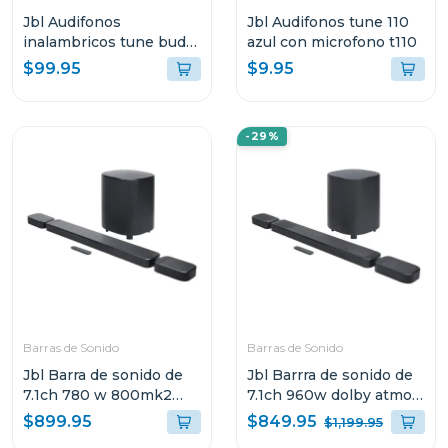
Jbl Audifonos
Jbl Audifonos tune 110
inalambricos tune buds
azul con microfono t110
2 bluetooth negro ghost
$99.95
$9.95
tbuds2
-29%
Barras de Sonido
Barras de Sonido
Jbl Barra de sonido de
Jbl Barrra de sonido de
7.1ch 780 w 800mk2
7.1ch 960w dolby atmos
dolby atmos bar800m2
bar1000m2
$849.95
$899.95
$1,199.95