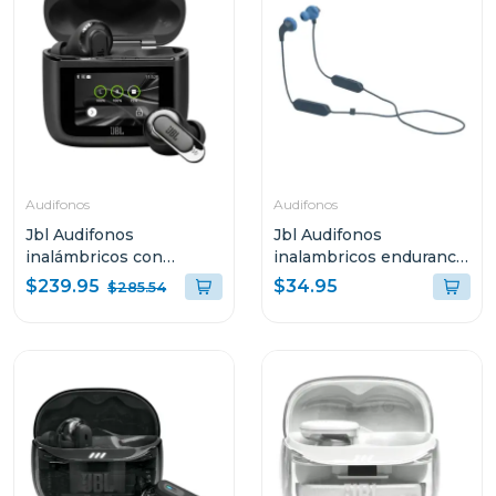
Audifonos
Audifonos
Jbl Audifonos
Jbl Audifonos
inalámbricos con
inalambricos endurance
cancelación de ruido
run 2 azul endurruna2
$239.95
$34.95
$285.54
tour pro 3 color negro