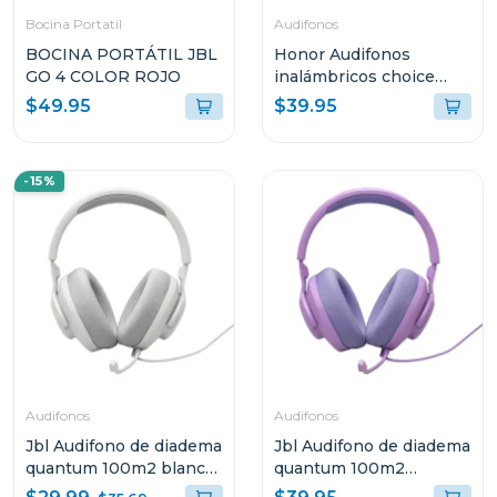
Bocina Portatil
Audifonos
BOCINA PORTÁTIL JBL
Honor Audifonos
GO 4 COLOR ROJO
inalámbricos choice
earbuds x7i blanco
$49.95
$39.95
me00
-15%
Audifonos
Audifonos
Jbl Audifono de diadema
Jbl Audifono de diadema
quantum 100m2 blanco
quantum 100m2
qtum100m2
púrpura qtum100m2