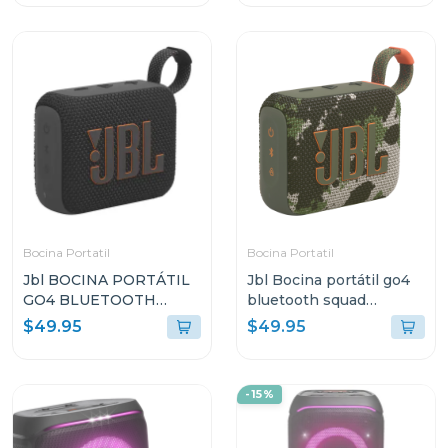
Bocina Portatil
Bocina Portatil
Jbl BOCINA PORTÁTIL
Jbl Bocina portátil go4
GO4 BLUETOOTH
bluetooth squad
NEGRO RESISTENTE
resistente al agua y
$49.95
$49.95
AL AGUA Y POLVO GO4
polvo go4
-15%