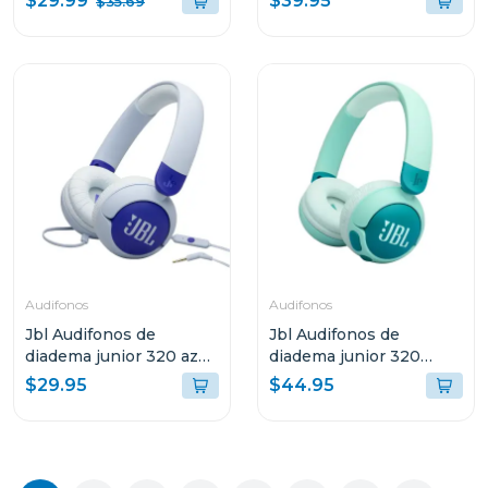
$29.99
$39.95
$35.69
Audifonos
Audifonos
Jbl Audifonos de
Jbl Audifonos de
diadema junior 320 azul
diadema junior 320
bluam
inalámbricos bt verde
$29.95
$44.95
grnam