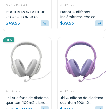
Bocina Portatil
Audifonos
BOCINA PORTÁTIL JBL
Honor Audifonos
GO 4 COLOR ROJO
inalámbricos choice
earbuds x7i blanco
$49.95
$39.95
me00
-15%
Audifonos
Audifonos
Jbl Audifono de diadema
Jbl Audifono de diadema
quantum 100m2 blanco
quantum 100m2
qtum100m2
púrpura qtum100m2