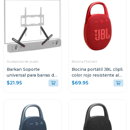
Accesorios de audio
Bocina Portatil
Barkan Soporte
Bocina portátil JBL clip5
universal para barras de
color rojo resistente al
sonido 820
agua y polvo
$21.95
$69.95