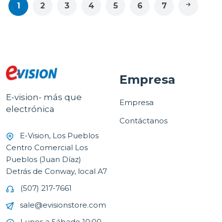
1
2
3
4
5
6
7
Empresa
E-vision- más que
Empresa
electrónica
Contáctanos
E-Vision, Los Pueblos
Centro Comercial Los
Pueblos (Juan Díaz)
Detrás de Conway, local A7
(507) 217-7661
sale@evisionstore.com
Lunes a Sábado 10:00