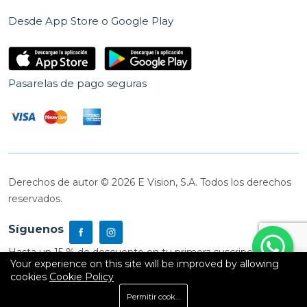
Desde App Store o Google Play
Pasarelas de pago seguras
Derechos de autor © 2026 E Vision, S.A. Todos los derechos
reservados.
Síguenos
Hasta un 15 % de descuento en tu primera suscripción
Your experience on this site will be improved by allowing
cookies
Cookie Policy
0
Permitir cookies
Inicio
Shop
Carrito
Buscar
Cuenta