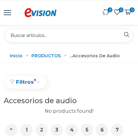
0
0
0
Inicio
PRODUCTOS
...
Accesorios De Audio
Filtros
Accesorios de audio
No products found!
1
2
3
4
5
6
7