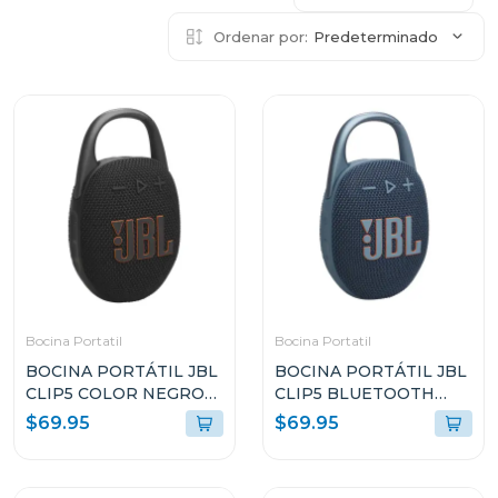
Ordenar por:
Predeterminado
Bocina Portatil
Bocina Portatil
BOCINA PORTÁTIL JBL
BOCINA PORTÁTIL JBL
CLIP5 COLOR NEGRO
CLIP5 BLUETOOTH
RESISTENTE AL AGUA Y
COLOR AZUL
$69.95
$69.95
POLVO
RESISTENTE AL AGUA Y
POLVO