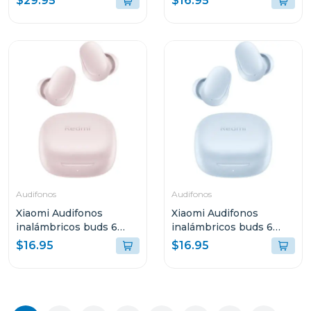
$29.95
$16.95
Audifonos
Audifonos
Xiaomi Audifonos
Xiaomi Audifonos
inalámbricos buds 6
inalámbricos buds 6
play rosa 2420e1r
play negro azul 2420e1a
$16.95
$16.95