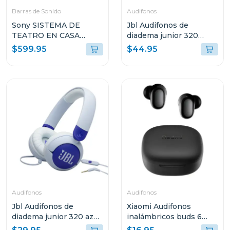
Barras de Sonido
Audifonos
Sony SISTEMA DE
Jbl Audifonos de
TEATRO EN CASA
diadema junior 320
BRAVIA THEATRE
inalámbricos bt verde
$599.95
$44.95
SYSTEM 6 CON 5.1
grnam
CANALES 1000W
DOLBY ATMOS S60
Audifonos
Audifonos
Jbl Audifonos de
Xiaomi Audifonos
diadema junior 320 azul
inalámbricos buds 6
bluam
play negro 2420e1n