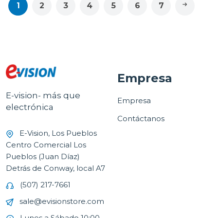
1
2
3
4
5
6
7
Empresa
E-vision- más que
Empresa
electrónica
Contáctanos
E-Vision, Los Pueblos
Centro Comercial Los
Pueblos (Juan Díaz)
Detrás de Conway, local A7
(507) 217-7661
sale@evisionstore.com
Lunes a Sábado 10:00