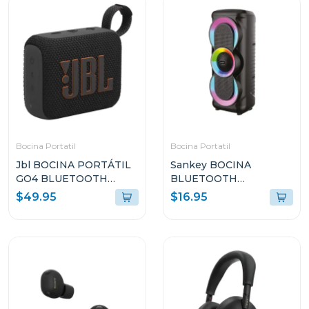
Bocina Portatil
Bocina Portatil
Jbl BOCINA PORTÁTIL
Sankey BOCINA
GO4 BLUETOOTH
BLUETOOTH
NEGRO RESISTENTE
PORTATIL 10W
$49.95
$16.95
AL AGUA Y POLVO GO4
4DCD101