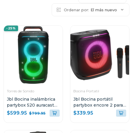
Ordenar por:
El más nuevo
-25%
Torres de Sonido
Bocina Portatil
Jbl Bocina inalámbrica
Jbl Bocina portátil
partybox 520 auracast
partybox encore 2 para
400 w rms
karaoke
$599.95
$339.95
$799.95