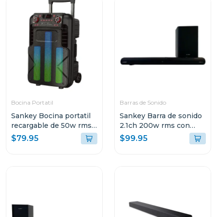
Bocina Portatil
Barras de Sonido
Sankey Bocina portatil
Sankey Barra de sonido
recargable de 50w rms
2.1ch 200w rms con
bluetooth pa12dcm
sonido envolvente 3d
$79.95
$99.95
hmt200