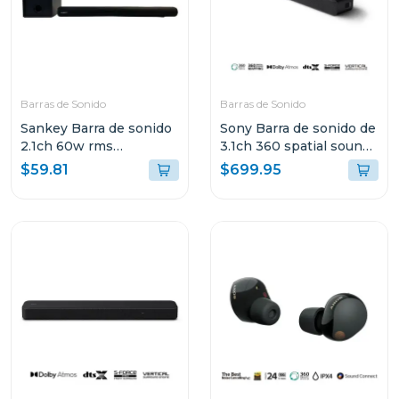
Barras de Sonido
Barras de Sonido
Sankey Barra de sonido
Sony Barra de sonido de
2.1ch 60w rms
3.1ch 360 spatial sound
bluetooth hmt62
mapping dolby atmos
$59.81
$699.95
a3000