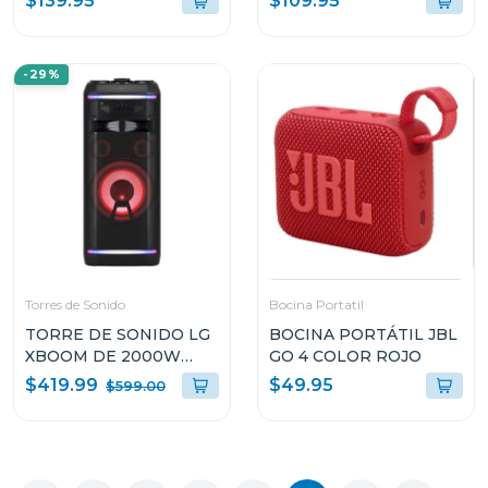
$139.95
$109.95
-29%
Torres de Sonido
Bocina Portatil
TORRE DE SONIDO LG
BOCINA PORTÁTIL JBL
XBOOM DE 2000W
GO 4 COLOR ROJO
KARAOKE STAR PRO DJ
$419.99
$49.95
$599.00
WHEEL OK99M