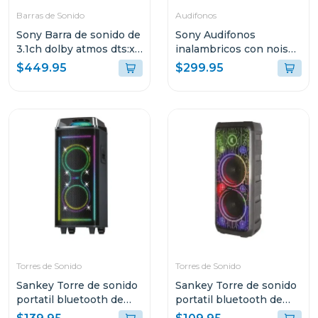
Barras de Sonido
Audifonos
Sony Barra de sonido de
Sony Audifonos
3.1ch dolby atmos dts:x
inalambricos con noise
s2000
cancelling wf1000xm5
$449.95
$299.95
negro
Torres de Sonido
Torres de Sonido
Sankey Torre de sonido
Sankey Torre de sonido
portatil bluetooth de
portatil bluetooth de
60w rms pa8dcn
50w rms 10dcc54t