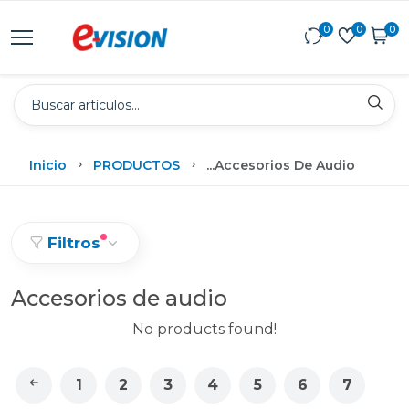
0
0
0
Inicio
PRODUCTOS
...
Accesorios De Audio
Filtros
Accesorios de audio
No products found!
1
2
3
4
5
6
7