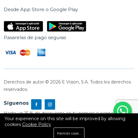
Desde App Store o Google Play
Pasarelas de pago seguras
Derechos de autor © 2026 E Vision, S.A. Todos los derechos
reservados.
Síguenos
Hasta un 15 % de descuento en tu primera suscripción
Your experience on this site will be improved by allowing
cookies
Cookie Policy
0
Permitir cookies
Inicio
Shop
Carrito
Buscar
Cuenta