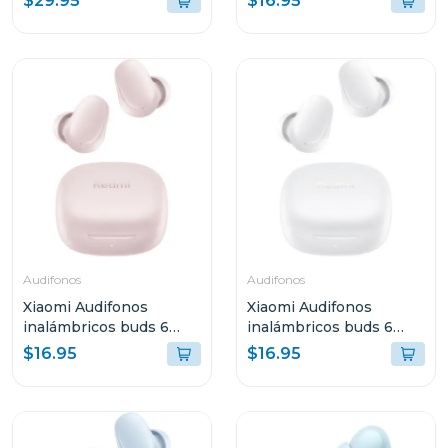
$29.95
$16.95
Audifonos
Audifonos
Xiaomi Audifonos
Xiaomi Audifonos
inalámbricos buds 6
inalámbricos buds 6
play rosa 2420e1r
play blanco 2420e1b
$16.95
$16.95