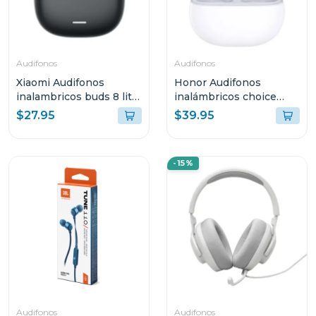
Audifonos
Audifonos
Xiaomi Audifonos
Honor Audifonos
inalambricos buds 8 lite
inalámbricos choice
negro 2539e1n
earbuds x7i blanco
$27.95
$39.95
me00
-15%
Audifonos
Audifonos