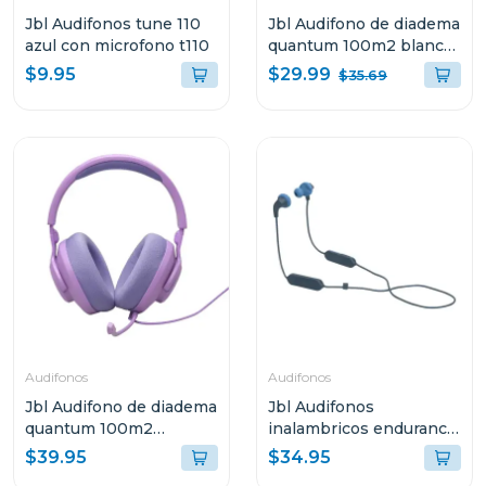
Jbl Audifonos tune 110
Jbl Audifono de diadema
azul con microfono t110
quantum 100m2 blanco
qtum100m2
$29.99
$9.95
$35.69
Audifonos
Audifonos
Jbl Audifono de diadema
Jbl Audifonos
quantum 100m2
inalambricos endurance
púrpura qtum100m2
run 2 azul endurruna2
$39.95
$34.95