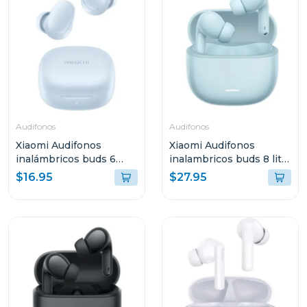
Audifonos
Audifonos
Xiaomi Audifonos
Xiaomi Audifonos
inalámbricos buds 6
inalambricos buds 8 lite
play negro azul 2420e1a
azul 2539e1a
$16.95
$27.95