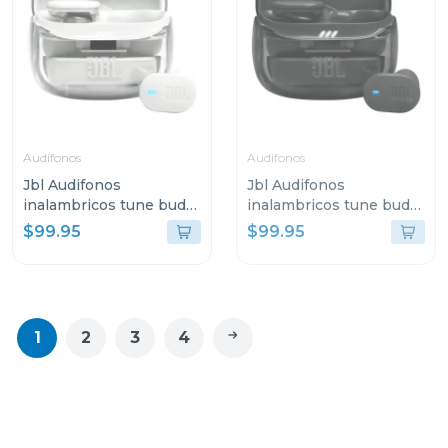
Audifonos
Audifonos
Jbl Audifonos
Jbl Audifonos
inalambricos tune buds
inalambricos tune buds
2 bluetooth blanco
2 bluetooth negro ghost
$99.95
$99.95
ghost tbuds2
tbuds2
1
2
3
4