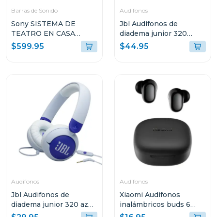
Barras de Sonido
Audifonos
Sony SISTEMA DE
Jbl Audifonos de
TEATRO EN CASA
diadema junior 320
BRAVIA THEATRE
inalámbricos bt verde
$599.95
$44.95
SYSTEM 6 CON 5.1
grnam
CANALES 1000W
DOLBY ATMOS S60
Audifonos
Audifonos
Jbl Audifonos de
Xiaomi Audifonos
diadema junior 320 azul
inalámbricos buds 6
bluam
play negro 2420e1n