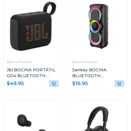
Bocina Portatil
Bocina Portatil
Jbl BOCINA PORTÁTIL
Sankey BOCINA
GO4 BLUETOOTH
BLUETOOTH
NEGRO RESISTENTE
PORTATIL 10W
$49.95
$16.95
AL AGUA Y POLVO GO4
4DCD101