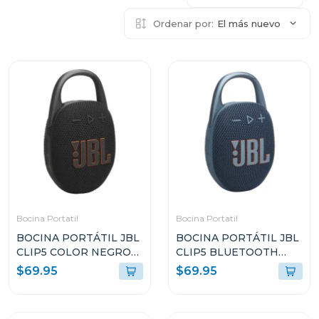
Ordenar por:
El más nuevo
Bocina Portatil
Bocina Portatil
BOCINA PORTÁTIL JBL
BOCINA PORTÁTIL JBL
CLIP5 COLOR NEGRO
CLIP5 BLUETOOTH
RESISTENTE AL AGUA Y
COLOR AZUL
$69.95
$69.95
POLVO
RESISTENTE AL AGUA Y
POLVO