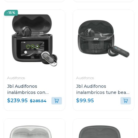
-15%
Audifonos
Audifonos
Jbl Audifonos
Jbl Audifonos
inalámbricos con
inalambricos tune beam
cancelación de ruido
2 bluetooth negro ghost
$239.95
$99.95
$285.54
tour pro 3 color negro
tbeam2