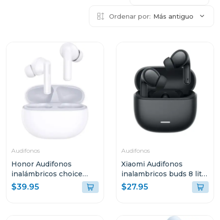
Ordenar por:
Más antiguo
Audifonos
Audifonos
Honor Audifonos
Xiaomi Audifonos
inalámbricos choice
inalambricos buds 8 lite
earbuds x7i blanco
negro 2539e1n
$39.95
$27.95
me00