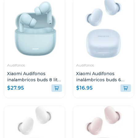
Audifonos
Audifonos
Xiaomi Audifonos
Xiaomi Audifonos
inalambricos buds 8 lite
inalámbricos buds 6
azul 2539e1a
play negro azul 2420e1a
$27.95
$16.95