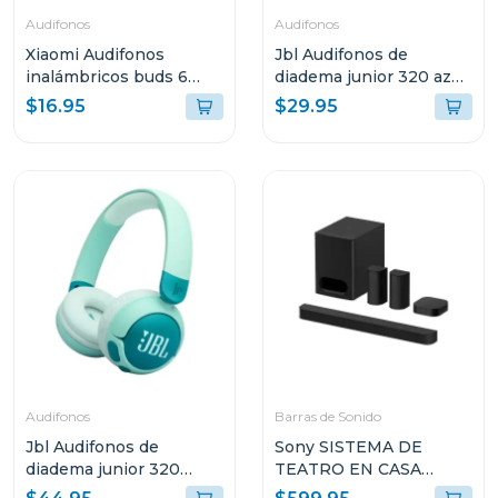
Audifonos
Audifonos
Xiaomi Audifonos
Jbl Audifonos de
inalámbricos buds 6
diadema junior 320 azul
play negro 2420e1n
bluam
$16.95
$29.95
Audifonos
Barras de Sonido
Jbl Audifonos de
Sony SISTEMA DE
diadema junior 320
TEATRO EN CASA
inalámbricos bt verde
BRAVIA THEATRE