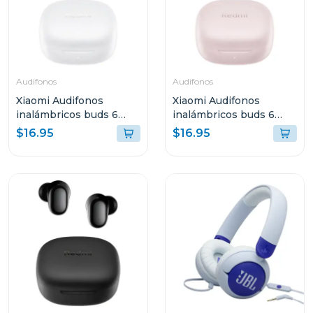
Audifonos
Audifonos
Xiaomi Audifonos
Xiaomi Audifonos
inalámbricos buds 6
inalámbricos buds 6
play blanco 2420e1b
play rosa 2420e1r
$16.95
$16.95