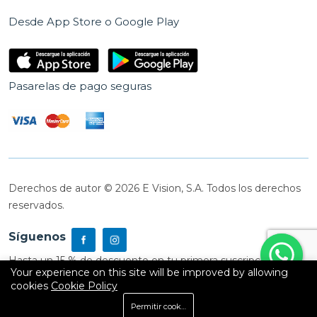
Desde App Store o Google Play
Pasarelas de pago seguras
Derechos de autor © 2026 E Vision, S.A. Todos los derechos
reservados.
Síguenos
Hasta un 15 % de descuento en tu primera suscripción
Your experience on this site will be improved by allowing
cookies
Cookie Policy
0
Permitir cookies
Inicio
Shop
Carrito
Buscar
Cuenta