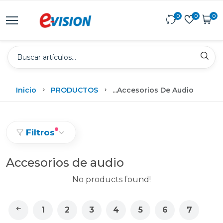
0
0
0
Inicio
PRODUCTOS
...
Accesorios De Audio
Filtros
Accesorios de audio
No products found!
1
2
3
4
5
6
7