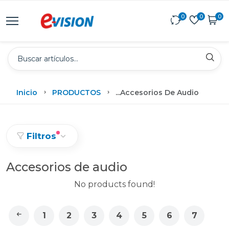
0
0
0
Inicio
PRODUCTOS
...
Accesorios De Audio
Filtros
Accesorios de audio
No products found!
1
2
3
4
5
6
7