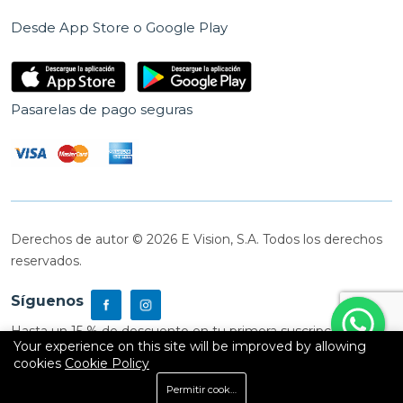
Desde App Store o Google Play
Pasarelas de pago seguras
Derechos de autor © 2026 E Vision, S.A. Todos los derechos
reservados.
Síguenos
Hasta un 15 % de descuento en tu primera suscripción
Your experience on this site will be improved by allowing
cookies
Cookie Policy
0
Permitir cookies
Inicio
Shop
Carrito
Buscar
Cuenta