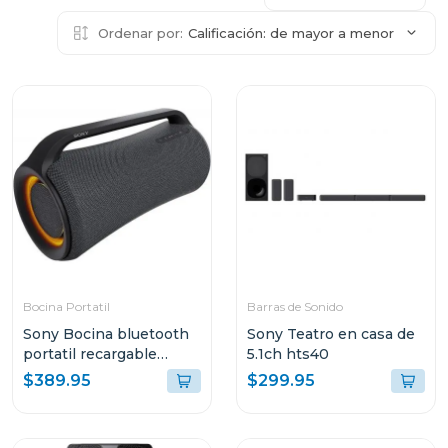
Ordenar por:
Calificación: de mayor a menor
Bocina Portatil
Barras de Sonido
Sony Bocina bluetooth
Sony Teatro en casa de
portatil recargable
5.1ch hts40
xg500
$389.95
$299.95