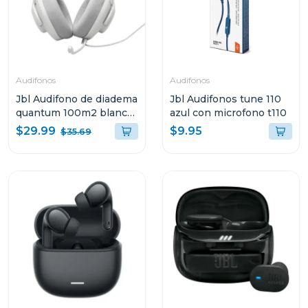
Audifonos
Audifonos
Jbl Audifono de diadema
Jbl Audifonos tune 110
quantum 100m2 blanco
azul con microfono t110
qtum100m2
$29.99
$9.95
$35.69