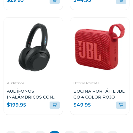
$29.95
$44.95
Audifonos
Bocina Portatil
AUDÍFONOS
BOCINA PORTÁTIL JBL
INALÁMBRICOS CON
GO 4 COLOR ROJO
CANCELACIÓN DE
$199.95
$49.95
RUIDO ULT WEAR
WHULT900N