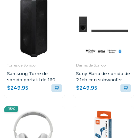
Torres de Sonido
Barras de Sonido
Samsung Torre de
Sony Barra de sonido de
sonido portatil de 160w
2.1ch con subwoofer
mxst40b
inalambrico s400
$249.95
$249.95
-15%