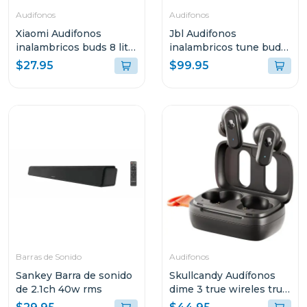
Audifonos
Audifonos
Xiaomi Audifonos
Jbl Audifonos
inalambricos buds 8 lite
inalambricos tune buds
negro 2539e1n
2 bluetooth negro ghost
$27.95
$99.95
tbuds2
Barras de Sonido
Audifonos
Sankey Barra de sonido
Skullcandy Audífonos
de 2.1ch 40w rms
dime 3 true wireles true
black r740