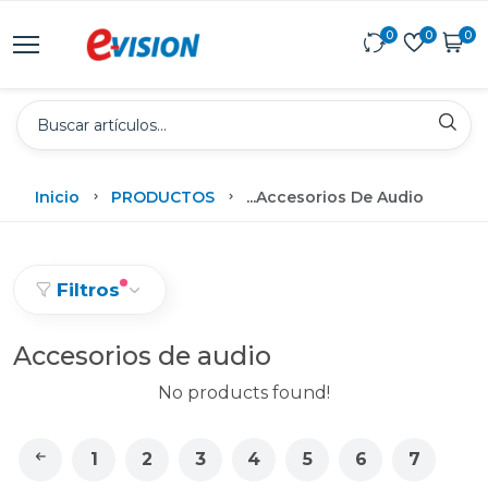
0
0
0
Inicio
PRODUCTOS
...
Accesorios De Audio
Filtros
Accesorios de audio
No products found!
1
2
3
4
5
6
7