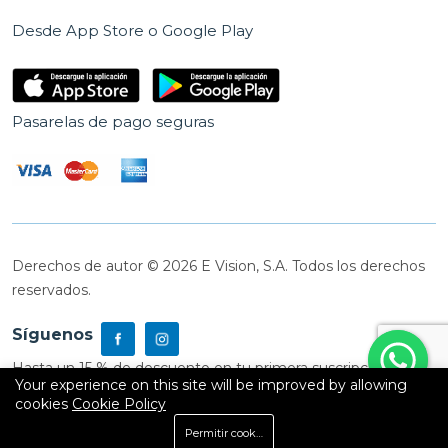
Desde App Store o Google Play
Pasarelas de pago seguras
Derechos de autor © 2026 E Vision, S.A. Todos los derechos
reservados.
Síguenos
Hasta un 15 % de descuento en tu primera suscripción
Your experience on this site will be improved by allowing
cookies
Cookie Policy
0
Permitir cookies
Inicio
Shop
Carrito
Buscar
Cuenta