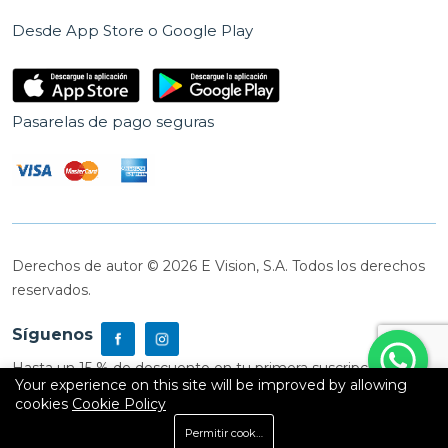
Desde App Store o Google Play
Pasarelas de pago seguras
Derechos de autor © 2026 E Vision, S.A. Todos los derechos
reservados.
Síguenos
Hasta un 15 % de descuento en tu primera suscripción
Your experience on this site will be improved by allowing
cookies
Cookie Policy
0
Permitir cookies
Inicio
Shop
Carrito
Buscar
Cuenta