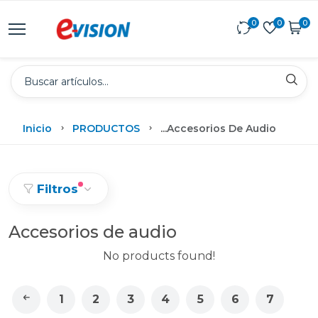
0
0
0
Inicio
PRODUCTOS
...
Accesorios De Audio
Filtros
Accesorios de audio
No products found!
1
2
3
4
5
6
7