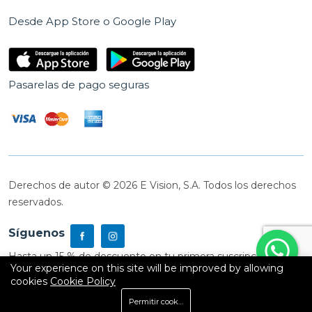
Desde App Store o Google Play
Pasarelas de pago seguras
Derechos de autor © 2026 E Vision, S.A. Todos los derechos
reservados.
Síguenos
Hasta un 15 % de descuento en tu primera suscripción
Your experience on this site will be improved by allowing
cookies
Cookie Policy
0
Permitir cookies
Inicio
Shop
Carrito
Buscar
Cuenta