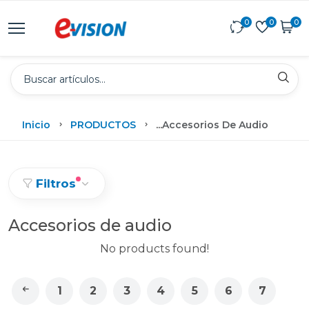
0
0
0
Inicio
PRODUCTOS
...
Accesorios De Audio
Filtros
Accesorios de audio
No products found!
1
2
3
4
5
6
7