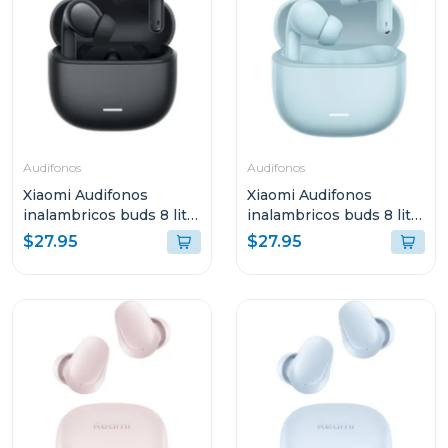
Audifonos
Audifonos
Xiaomi Audifonos
Xiaomi Audifonos
inalambricos buds 8 lite
inalambricos buds 8 lite
negro 2539e1n
azul 2539e1a
$27.95
$27.95