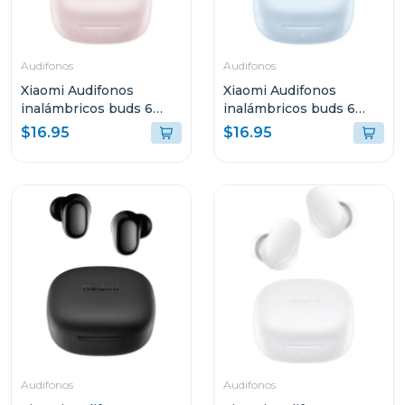
Audifonos
Audifonos
Xiaomi Audifonos
Xiaomi Audifonos
inalámbricos buds 6
inalámbricos buds 6
play rosa 2420e1r
play negro azul 2420e1a
$16.95
$16.95
Audifonos
Audifonos