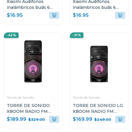
Xiaomi Audifonos
Xiaomi Audifonos
inalámbricos buds 6
inalámbricos buds 6
play negro 2420e1n
play blanco 2420e1b
$16.95
$16.95
-42%
-31%
Torres de Sonido
Torres de Sonido
TORRE DE SONIDO
TORRE DE SONIDO LG
XBOOM RADIO FM
XBOOM RADIO FM
MULTI BLUETOOTH
MULTI BLUETOOTH
$189.99
$169.99
$329.00
$249.00
SUPER BASS BOOST
SUPER BASS BOOST
RNC7
RNC5