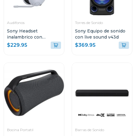
Audifonos
Torres de Sonido
Sony Headset
Sony Equipo de sonido
inalambrico con
con live sound v43d
microfono inzone h7
$229.95
$369.95
whg700
Bocina Portatil
Barras de Sonido