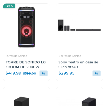
-29%
Torres de Sonido
Barras de Sonido
TORRE DE SONIDO LG
Sony Teatro en casa de
XBOOM DE 2000W
5.1ch hts40
KARAOKE STAR PRO DJ
$419.99
$299.95
$599.00
WHEEL OK99M