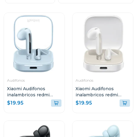
Audifonos
Audifonos
Xiaomi Audifonos
Xiaomi Audifonos
inalambricos redmi
inalambricos redmi
buds 6 active bluetooth
buds 6 active bluetooth
$19.95
$19.95