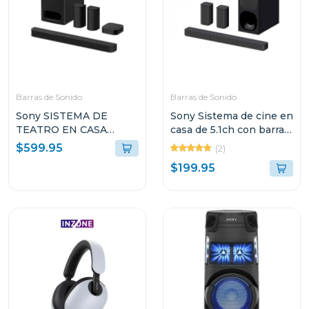
Barras de Sonido
Barras de Sonido
Sony SISTEMA DE
Sony Sistema de cine en
TEATRO EN CASA
casa de 5.1ch con barra
BRAVIA THEATRE
de sonido s20r
$599.95
(2)
SYSTEM 6 CON 5.1
$199.95
CANALES 1000W
DOLBY ATMOS S60