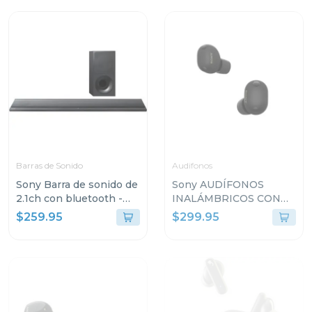
Barras de Sonido
Audifonos
Sony Barra de sonido de
Sony AUDÍFONOS
2.1ch con bluetooth -
INALÁMBRICOS CON
nfc htct3
NOISE CANCELLING
$259.95
$299.95
XM6BZ