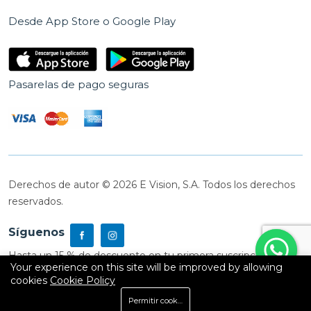
Desde App Store o Google Play
Pasarelas de pago seguras
Derechos de autor © 2026 E Vision, S.A. Todos los derechos
reservados.
Síguenos
Hasta un 15 % de descuento en tu primera suscripción
Your experience on this site will be improved by allowing
cookies
Cookie Policy
0
Permitir cookies
Inicio
Shop
Carrito
Buscar
Cuenta