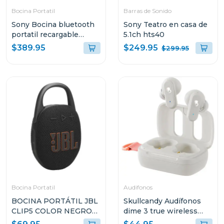
Bocina Portatil
Barras de Sonido
Sony Bocina bluetooth
Sony Teatro en casa de
portatil recargable
5.1ch hts40
xg500
$249.95
$389.95
$299.95
Bocina Portatil
Audifonos
BOCINA PORTÁTIL JBL
Skullcandy Audífonos
CLIP5 COLOR NEGRO
dime 3 true wireless
RESISTENTE AL AGUA Y
bone orange glow r951