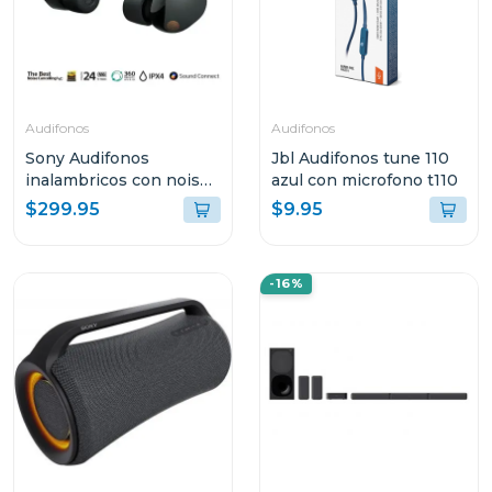
Audifonos
Audifonos
Sony Audifonos
Jbl Audifonos tune 110
inalambricos con noise
azul con microfono t110
cancelling wf1000xm5
$299.95
$9.95
negro
-16%