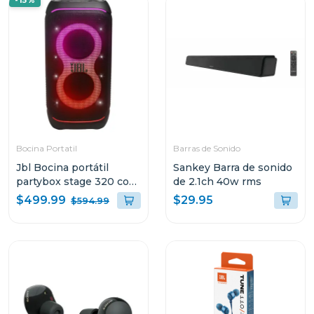
-15%
Bocina Portatil
Barras de Sonido
Jbl Bocina portátil
Sankey Barra de sonido
partybox stage 320 con
de 2.1ch 40w rms
bateria recargable
$499.99
$29.95
$594.99