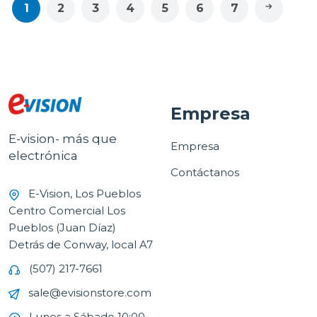
1
2
3
4
5
6
7
Empresa
E-vision- más que
Empresa
electrónica
Contáctanos
E-Vision, Los Pueblos
Centro Comercial Los
Pueblos (Juan Díaz)
Detrás de Conway, local A7
(507) 217-7661
sale@evisionstore.com
Lunes a Sábado 10:00