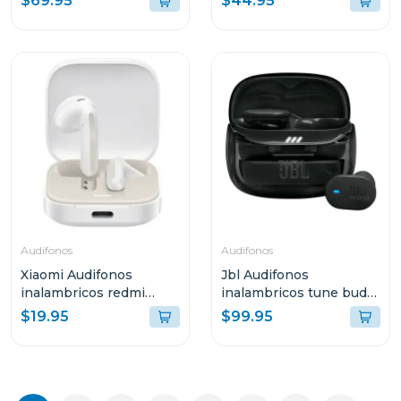
$69.95
$44.95
POLVO
Audifonos
Audifonos
Xiaomi Audifonos
Jbl Audifonos
inalambricos redmi
inalambricos tune buds
buds 6 active bluetooth
2 bluetooth negro ghost
$19.95
$99.95
tbuds2