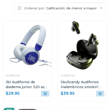
Ordenar por:
Calificación: de menor a mayor
Audifonos
Audifonos
Jbl Audifonos de
Skullcandy Audífonos
diadema junior 320 azul
inalámbricos smokin’
bluam
buds true black r740
$29.95
$39.95