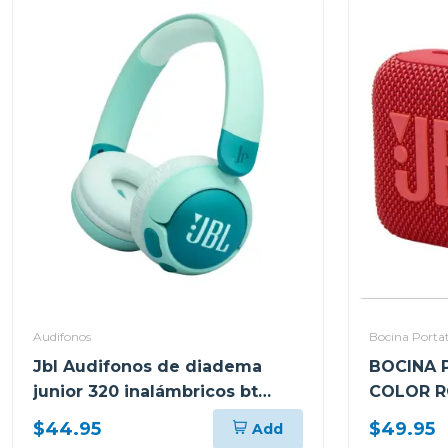
Audifonos
Bocina Portat
Jbl Audifonos de diadema
BOCINA 
junior 320 inalámbricos bt
COLOR 
verde grnam
$44.95
$49.95
Add