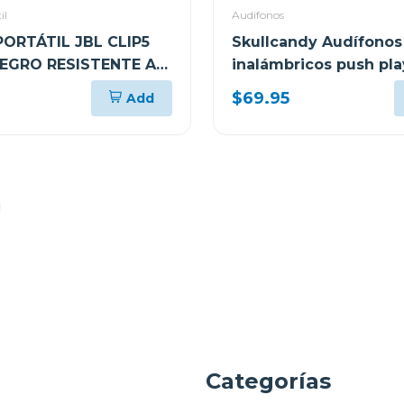
il
Audifonos
ORTÁTIL JBL CLIP5
Skullcandy Audífonos
EGRO RESISTENTE AL
inalámbricos push pla
POLVO
negro s749
$69.95
Add
a
Categorías