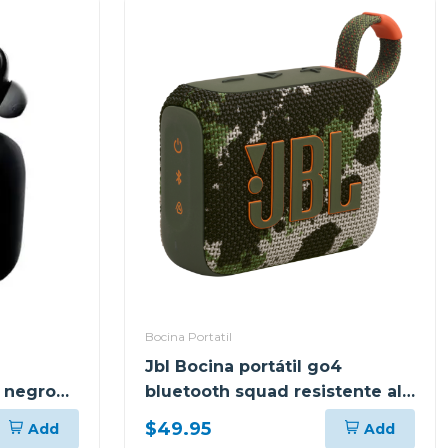
Bocina Portatil
Jbl Bocina portátil go4
 negro
bluetooth squad resistente al
agua y polvo go4
$49.95
Add
Add