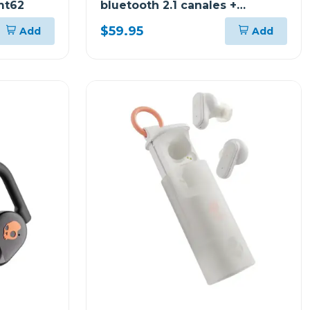
mt62
bluetooth 2.1 canales +
subwoofer hmt66
$59.95
Add
Add