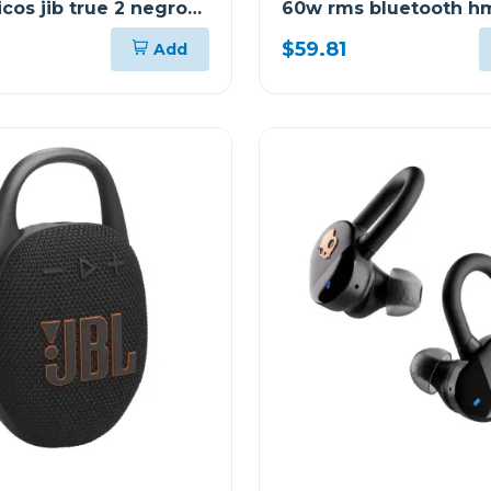
cos jib true 2 negro
60w rms bluetooth h
$59.81
Add