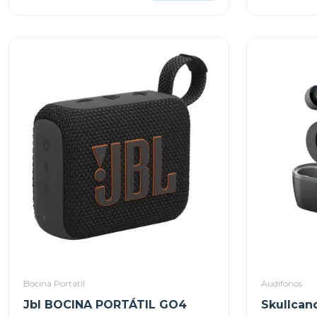
Bocina Portatil
Audifonos
Jbl BOCINA PORTÁTIL GO4
Skullcan