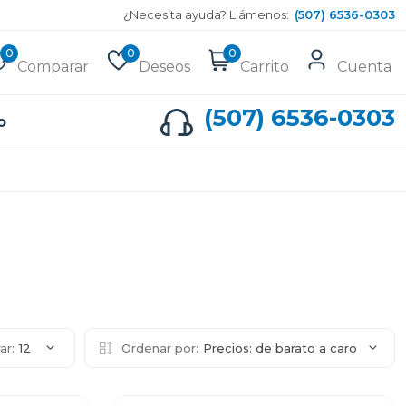
¿Necesita ayuda? Llámenos:
(507) 6536-0303
0
0
0
Comparar
Deseos
Carrito
Cuenta
(507) 6536-0303
o
ar:
12
Ordenar por:
Precios: de barato a caro