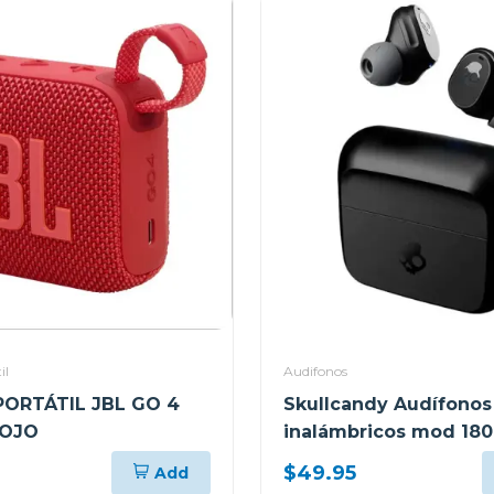
il
Audifonos
PORTÁTIL JBL GO 4
Skullcandy Audífonos
ROJO
inalámbricos mod 180
s2mgw
$49.95
Add