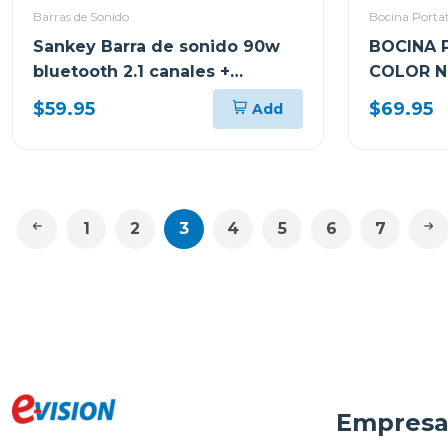
Barras de Sonido
Bocina Portat
Sankey Barra de sonido 90w
BOCINA P
bluetooth 2.1 canales +
COLOR N
subwoofer hmt83
AGUA Y 
$59.95
$69.95
Add
1
2
3
4
5
6
7
Empres