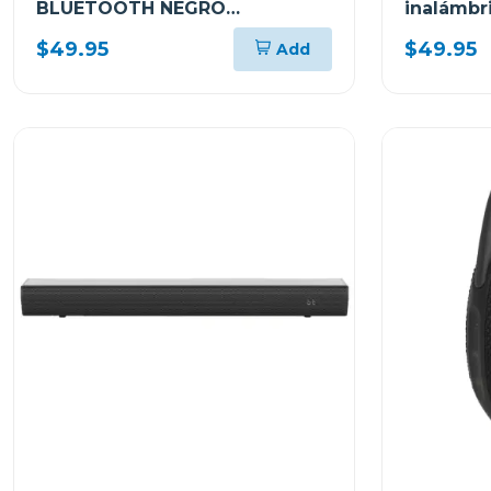
BLUETOOTH NEGRO
inalámbri
RESISTENTE AL AGUA Y POLVO
p740
$49.95
$49.95
Add
GO4