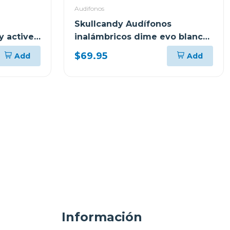
Audifonos
Skullcandy Audífonos
y active
inalámbricos dime evo blanco
s951
$69.95
Add
Add
Información