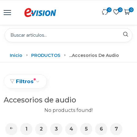
0
0
0
Inicio
PRODUCTOS
...
Accesorios De Audio
Filtros
Accesorios de audio
No products found!
1
2
3
4
5
6
7