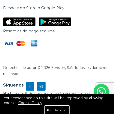
Desde App Store o Google Play
Pasarelas de pago seguras
Derechos de autor © 2026 E Vision, S.A. Todos los derechos
reservados.
Síguenos
Hasta un 15 % de descuento en tu primera suscripción
Your experience on this site will be improved by allowing
cookies
Cookie Policy
0
Permitir cookies
Inicio
Shop
Carrito
Buscar
Cuenta