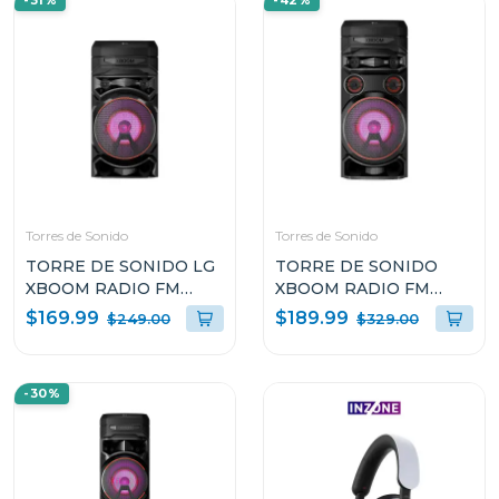
-31%
-42%
Torres de Sonido
Torres de Sonido
TORRE DE SONIDO LG
TORRE DE SONIDO
XBOOM RADIO FM
XBOOM RADIO FM
MULTI BLUETOOTH
MULTI BLUETOOTH
$169.99
$189.99
$249.00
$329.00
SUPER BASS BOOST
SUPER BASS BOOST
RNC5
RNC7
-30%