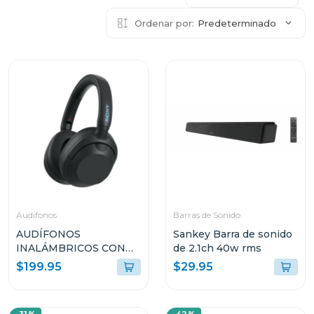
Ordenar por:
Predeterminado
Audifonos
Barras de Sonido
AUDÍFONOS
Sankey Barra de sonido
INALÁMBRICOS CON
de 2.1ch 40w rms
CANCELACIÓN DE
$199.95
$29.95
RUIDO ULT WEAR
WHULT900N