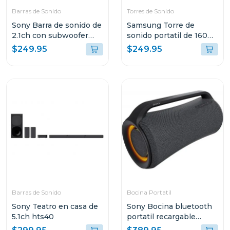
Barras de Sonido
Torres de Sonido
Sony Barra de sonido de
Samsung Torre de
2.1ch con subwoofer
sonido portatil de 160w
inalambrico s400
mxst40b
$249.95
$249.95
Barras de Sonido
Bocina Portatil
Sony Teatro en casa de
Sony Bocina bluetooth
5.1ch hts40
portatil recargable
xg500