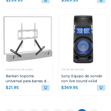
$299.95
$389.95
Accesorios de audio
Torres de Sonido
Barkan Soporte
Sony Equipo de sonido
universal para barras de
con live sound v43d
sonido 820
$21.95
$369.95