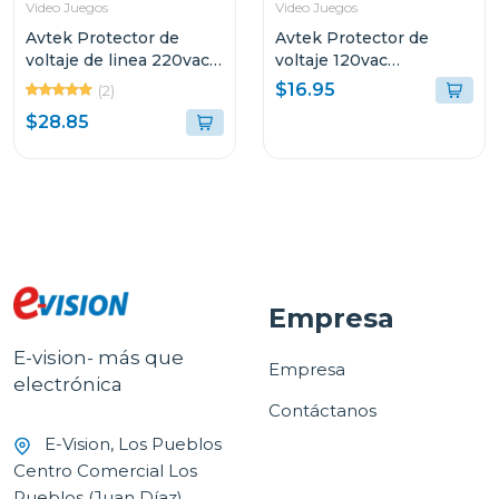
Video Juegos
Video Juegos
Avtek Protector de
Avtek Protector de
voltaje de linea 220vac
voltaje 120vac
supresor de alta
cortacorriente ptn-1t515
$16.95
(2)
capacidad pebas-
$28.85
b230/21j
Empresa
E-vision- más que
Empresa
electrónica
Contáctanos
E-Vision, Los Pueblos
Centro Comercial Los
Pueblos (Juan Díaz)