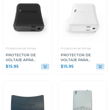
Protectores de Voltaje
Protectores de Voltaje
PROTECTOR DE
PROTECTOR DE
VOLTAJE APRA
VOLTAJE PARA
EQUIPOS ELECTRICOS
EQUIPOS DOMESTICOS
$15.95
$15.95
PTE1T51
PTED1T51