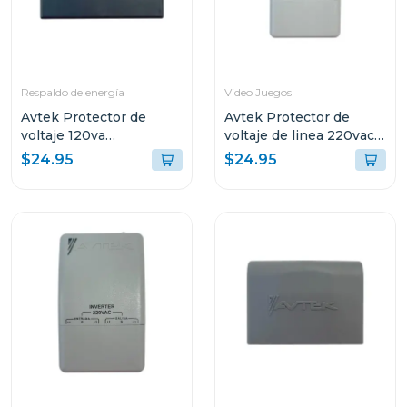
Respaldo de energía
Video Juegos
Avtek Protector de
Avtek Protector de
voltaje 120va
voltaje de linea 220vac
cortacorriente 3 tomas
cortacorriente pabb-
$24.95
$24.95
pte-3t515
b230