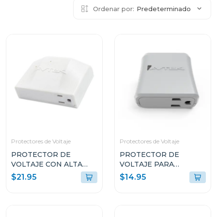
Ordenar por:
Predeterminado
Protectores de Voltaje
Protectores de Voltaje
PROTECTOR DE
PROTECTOR DE
VOLTAJE CON ALTA
VOLTAJE PARA
CAPACIDAD DE
REFRIGERADORAS
$21.95
$14.95
SUPRESIÓN PARA
DOMÉSTICAS PTN1T51
ELECTRODOMÉSTICOS
INVERTER
SPCPTINAS1T51521