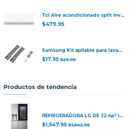
Tcl Aire acondicionado split inverter de 12000btu alta eficiencia r32 wi-fi tac12csdi
$479.95
Samsung Kit apilable para lavadoras de carga frontal de 27" de ancho skk8
$17.95
$29.00
Productos de tendencia
REFRIGERADORA LG DE 22.4p³ INSTAVIEW DOOR IN DOOR CRAFT ICE VS25XHWC
$1,547.95
$1,842.06