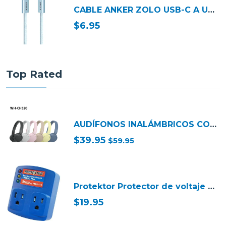
CABLE ANKER ZOLO USB-C A USB-C 1M 240W AZUL A8060H31
$6.95
Top Rated
AUDÍFONOS INALÁMBRICOS CON MICRÓFONO SONY WHCH520
$39.95
$59.95
Protektor Protector de voltaje para equipos electricos 110vac plus
$19.95